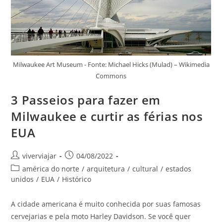
Milwaukee Art Museum - Fonte: Michael Hicks (Mulad) – Wikimedia
Commons
3 Passeios para fazer em
Milwaukee e curtir as férias nos
EUA
Autor
Post
viverviajar
04/08/2022
do
publicado:
Categoria
américa do norte
/
arquitetura
/
cultural
/
estados
post:
do
unidos
/
EUA
/
Histórico
post:
A cidade americana é muito conhecida por suas famosas
cervejarias e pela moto Harley Davidson. Se você quer