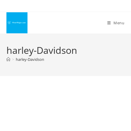
Ir
para
o
Menu
conteúdo
harley-Davidson
>
harley-Davidson