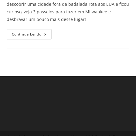
descobrir uma cidade fora da badalada rota aos EUA e ficou
curioso, veja 3 passeios para fazer em Milwaukee e
desbravar um pouco mais desse lugar!
3
Continue Lendo
Passeios
Para
Fazer
Em
Milwaukee
E
Curtir
As
Férias
Nos
EUA