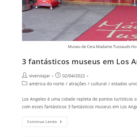
Museu de Cera Madame Tussauds Holl
3 fantásticos museus em Los A
Autor
Post
viverviajar
02/04/2022
do
publicado:
Categoria
américa do norte
/
atrações
/
cultural
/
estados uni
post:
do
post:
Los Angeles é uma cidade repleta de pontos turísticos s
com esses fantásticos 3 fantásticos museus em Los Angel
3
Continue Lendo
Fantásticos
Museus
Em