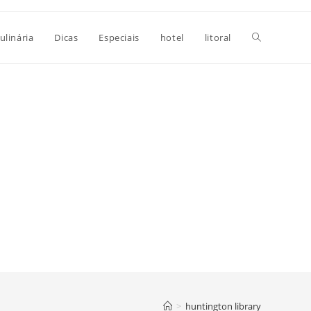
Alternar
ulinária
Dicas
Especiais
hotel
litoral
pesquisa
do
site
>
huntington library