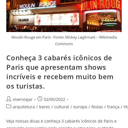
Moulin Rouge em Paris - Fonte: Mickey Løgitmark – Wikimedia
Commons
Conheça 3 cabarés icônicos de
Paris que apresentam shows
incríveis e recebem muito bem
os turistas.
Autor
Post
viverviajar
02/05/2022
do
publicado:
Categoria
arquitetura
/
bares
/
cultural
/
europa
/
festas
/
frança
/
Hi
post:
do
post:
Veja nossas dicas e conheça 3 cabarés icônicos de Paris e