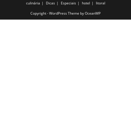
culinária
Dicas
Especiais
hotel
litoral
Copyright - WordPress Theme by OceanWP