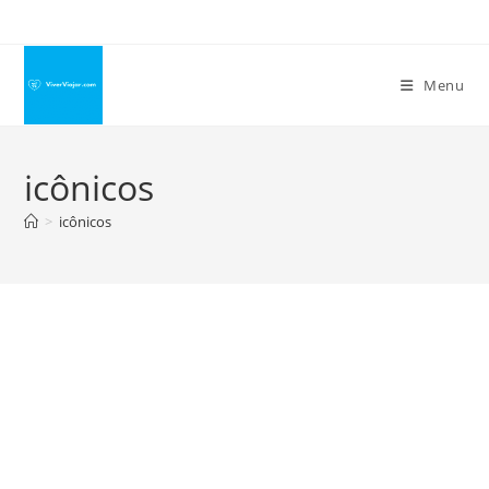
Ir
para
o
Menu
conteúdo
icônicos
>
icônicos