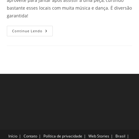
aproveite para jantar após assistir a uma peça, curtindo
bastante esses locais com muita música e dança. É diversão
garantida!
Conheça
Continue Lendo
3
Cabarés
Icônicos
De
Paris
Que
Apresentam
Shows
Incríveis
E
Recebem
Muito
Bem
Os
Turistas.
Início
Contato
Política de privacidade
Web Stories
Brasil