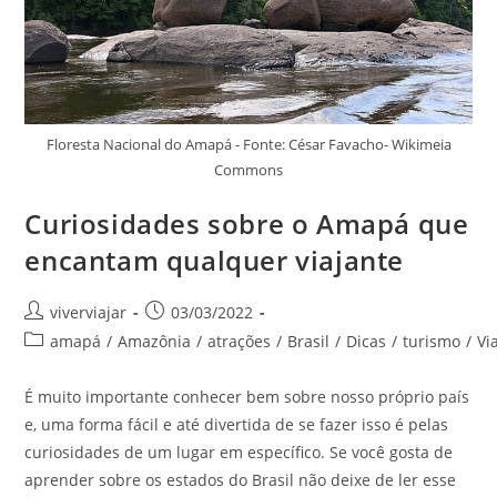
Floresta Nacional do Amapá - Fonte: César Favacho- Wikimeia
Commons
Curiosidades sobre o Amapá que
encantam qualquer viajante
Autor
Post
viverviajar
03/03/2022
do
publicado:
Categoria
amapá
/
Amazônia
/
atrações
/
Brasil
/
Dicas
/
turismo
/
Vi
post:
do
post:
É muito importante conhecer bem sobre nosso próprio país
e, uma forma fácil e até divertida de se fazer isso é pelas
curiosidades de um lugar em específico. Se você gosta de
aprender sobre os estados do Brasil não deixe de ler esse