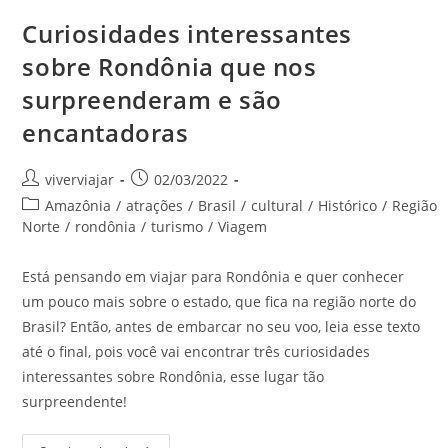
Curiosidades interessantes
sobre Rondônia que nos
surpreenderam e são
encantadoras
Autor
Post
viverviajar
02/03/2022
do
publicado:
Categoria
Amazônia
/
atrações
/
Brasil
/
cultural
/
Histórico
/
Região
post:
do
Norte
/
rondônia
/
turismo
/
Viagem
post:
Está pensando em viajar para Rondônia e quer conhecer
um pouco mais sobre o estado, que fica na região norte do
Brasil? Então, antes de embarcar no seu voo, leia esse texto
até o final, pois você vai encontrar três curiosidades
interessantes sobre Rondônia, esse lugar tão
surpreendente!