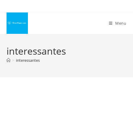
Ir
para
o
Menu
conteúdo
interessantes
>
interessantes