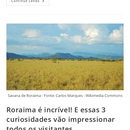
Curiosidades
Continue Lendo
Interessantes
Sobre
Rondônia
Que
Nos
Surpreenderam
E
São
Encantadoras
Savana de Roraima - Fonte: Carlos Marques - Wikimedia Commons
Roraima é incrível! E essas 3
curiosidades vão impressionar
todos os visitantes