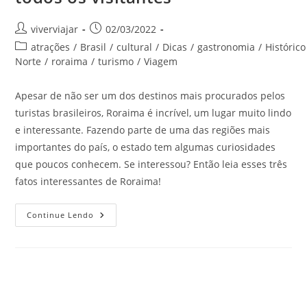
Autor
Post
viverviajar
02/03/2022
do
publicado:
Categoria
atrações
/
Brasil
/
cultural
/
Dicas
/
gastronomia
/
Histórico
post:
do
Norte
/
roraima
/
turismo
/
Viagem
post:
Apesar de não ser um dos destinos mais procurados pelos
turistas brasileiros, Roraima é incrível, um lugar muito lindo
e interessante. Fazendo parte de uma das regiões mais
importantes do país, o estado tem algumas curiosidades
que poucos conhecem. Se interessou? Então leia esses três
fatos interessantes de Roraima!
Roraima
Continue Lendo
É
Incrível!
E
Essas
3
Curiosidades
Vão
Impressionar
Todos