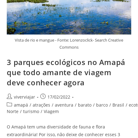
Vista de rio e mangue - Fonte: Lorenzoclick- Search Creative
Commons
3 parques ecológicos no Amapá
que todo amante de viagem
deve conhecer agora
Autor
Post
viverviajar
17/02/2022
do
publicado:
Categoria
amapá
/
atrações
/
aventura
/
barato
/
barco
/
Brasil
/
eco
post:
do
Norte
/
turismo
/
Viagem
post:
O Amapá tem uma diversidade de fauna e flora
extraordinária! Por isso, não deixe de conhecer esses 3