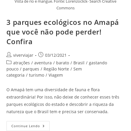
Vista de rio e mangue. Fonte: Lorenzoclick- Search Creative
Commons
3 parques ecológicos no Amapá
que você não pode perder!
Confira
Autor
Post
viverviajar
03/12/2021
do
publicado:
Categoria
atrações
/
aventura
/
barato
/
Brasil
/
gastando
post:
do
pouco
/
parques
/
Região Norte
/
Sem
post:
categoria
/
turismo
/
Viagem
O Amapá tem uma diversidade de fauna e flora
extraordinária! Por isso, não deixe de conhecer esses três
parques ecológicos do estado e descobrir a riqueza da
natureza que o Brasil tem e precisa ser conservada.
3
Continue Lendo
Parques