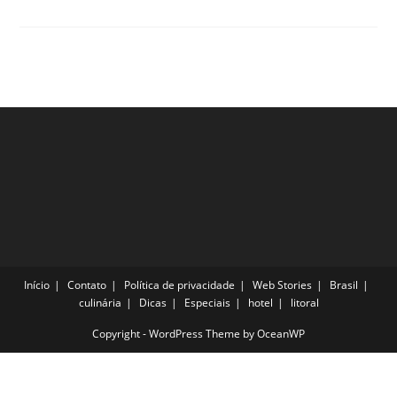
Ecológicos
No
Amapá
Que
Você
Não
Pode
Perder!
Confira
Início
Contato
Política de privacidade
Web Stories
Brasil
culinária
Dicas
Especiais
hotel
litoral
Copyright - WordPress Theme by OceanWP