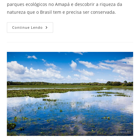
parques ecológicos no Amapá e descobrir a riqueza da
natureza que o Brasil tem e precisa ser conservada.
3
Continue Lendo
Parques
Ecológicos
No
Amapá
Que
Todo
Amante
De
Viagem
Deve
Conhecer
Agora