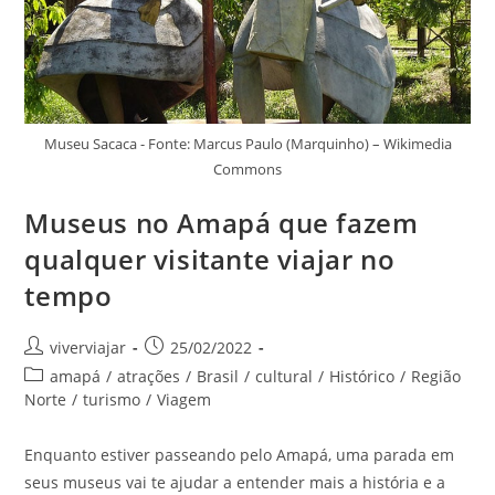
Museu Sacaca - Fonte: Marcus Paulo (Marquinho) – Wikimedia
Commons
Museus no Amapá que fazem
qualquer visitante viajar no
tempo
Autor
Post
viverviajar
25/02/2022
do
publicado:
Categoria
amapá
/
atrações
/
Brasil
/
cultural
/
Histórico
/
Região
post:
do
Norte
/
turismo
/
Viagem
post:
Enquanto estiver passeando pelo Amapá, uma parada em
seus museus vai te ajudar a entender mais a história e a