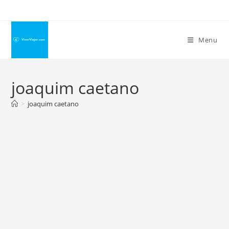
Ir
para
o
Menu
conteúdo
joaquim caetano
>
joaquim caetano