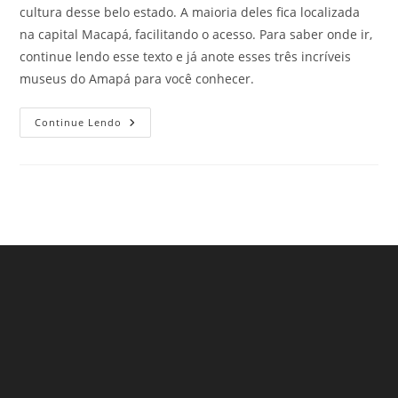
cultura desse belo estado. A maioria deles fica localizada
na capital Macapá, facilitando o acesso. Para saber onde ir,
continue lendo esse texto e já anote esses três incríveis
museus do Amapá para você conhecer.
Museus
Continue Lendo
No
Amapá
Que
Fazem
Qualquer
Visitante
Viajar
No
Tempo