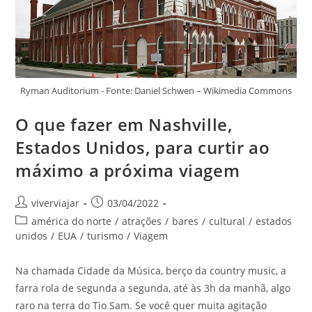
Ryman Auditorium - Fonte: Daniel Schwen – Wikimedia Commons
O que fazer em Nashville,
Estados Unidos, para curtir ao
máximo a próxima viagem
Autor
Post
viverviajar
03/04/2022
do
publicado:
Categoria
américa do norte
/
atrações
/
bares
/
cultural
/
estados
post:
do
unidos
/
EUA
/
turismo
/
Viagem
post:
Na chamada Cidade da Música, berço da country music, a
farra rola de segunda a segunda, até às 3h da manhã, algo
raro na terra do Tio Sam. Se você quer muita agitação