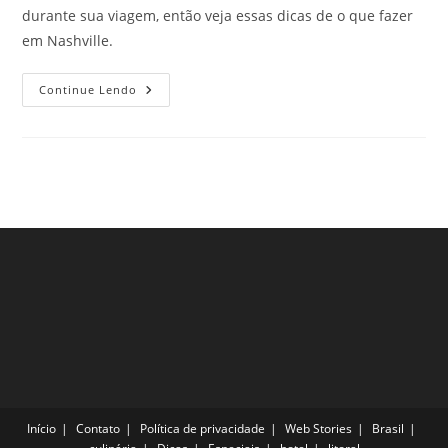
durante sua viagem, então veja essas dicas de o que fazer
em Nashville.
O
Continue Lendo
Que
Fazer
Em
Nashville,
Estados
Unidos,
Para
Curtir
Ao
Máximo
A
Próxima
Viagem
Início
Contato
Política de privacidade
Web Stories
Brasil