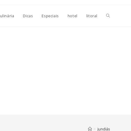
Alternar
ulinária
Dicas
Especiais
hotel
litoral
pesquisa
do
site
>
jundiás