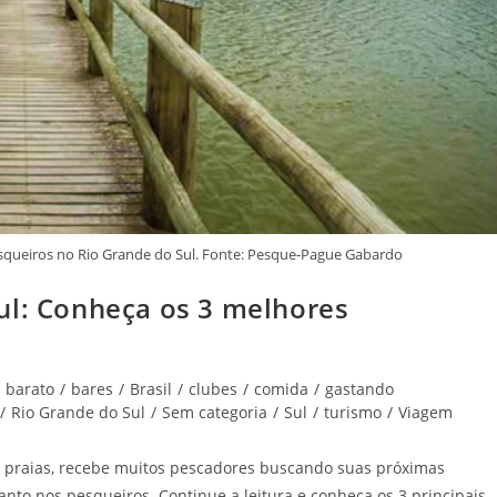
squeiros no Rio Grande do Sul. Fonte: Pesque-Pague Gabardo
ul: Conheça os 3 melhores
barato
/
bares
/
Brasil
/
clubes
/
comida
/
gastando
/
Rio Grande do Sul
/
Sem categoria
/
Sul
/
turismo
/
Viagem
s praias, recebe muitos pescadores buscando suas próximas
anto nos pesqueiros. Continue a leitura e conheça os 3 principais