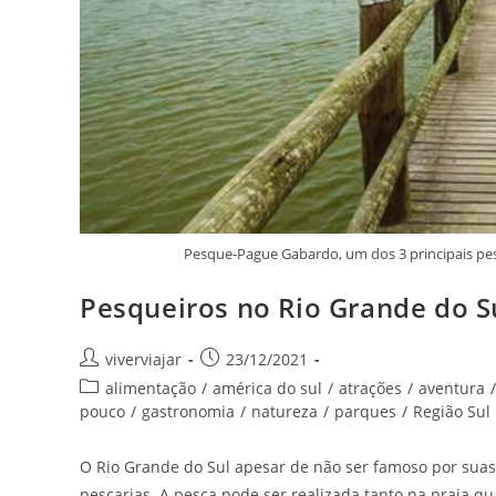
Pesque-Pague Gabardo, um dos 3 principais pe
Pesqueiros no Rio Grande do S
Autor
Post
viverviajar
23/12/2021
do
publicado:
Categoria
alimentação
/
américa do sul
/
atrações
/
aventura
/
post:
do
pouco
/
gastronomia
/
natureza
/
parques
/
Região Sul
post:
O Rio Grande do Sul apesar de não ser famoso por sua
pescarias. A pesca pode ser realizada tanto na praia qu