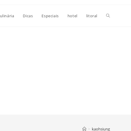
Alternar
ulinária
Dicas
Especiais
hotel
litoral
pesquisa
do
site
>
kaohsiung