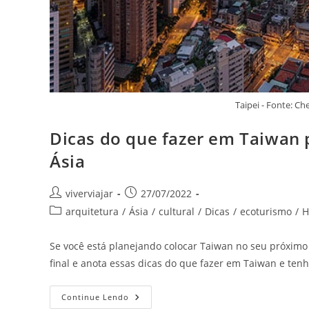
Taipei - Fonte: 
Dicas do que fazer em Taiwan p
Ásia
Autor
Post
viverviajar
27/07/2022
do
publicado:
Categoria
arquitetura
/
Ásia
/
cultural
/
Dicas
/
ecoturismo
/
H
post:
do
post:
Se você está planejando colocar Taiwan no seu próximo r
final e anota essas dicas do que fazer em Taiwan e tenh
Dicas
Continue Lendo
Do