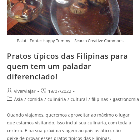
Balut - Fonte: Happy Tummy – Search Creative Commons
Pratos típicos das Filipinas para
quem tem um paladar
diferenciado!
Autor
Post
viverviajar
19/07/2022
do
publicado:
Categoria
Ásia
/
comida
/
culinária
/
cultural
/
filipinas
/
gastronomia
post:
do
post:
Quando viajamos, queremos aproveitar ao máximo o lugar
que estamos visitando. Isso inclui sua culinária, com toda a
certeza. E na sua próxima viagem ao país asiático, não
deixe de provar esses pratos típicos das Filipinas.