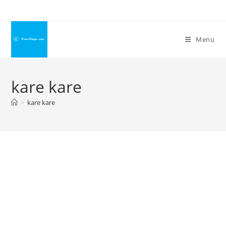
Ir
para
o
Menu
conteúdo
kare kare
>
kare kare