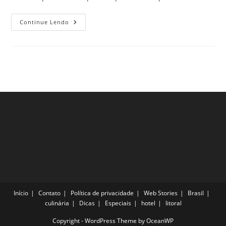
Pratos
Continue Lendo
Típicos
Das
Filipinas
Para
Quem
Tem
Um
Paladar
Diferenciado!
Início
Contato
Política de privacidade
Web Stories
Brasil
culinária
Dicas
Especiais
hotel
litoral
Copyright - WordPress Theme by OceanWP