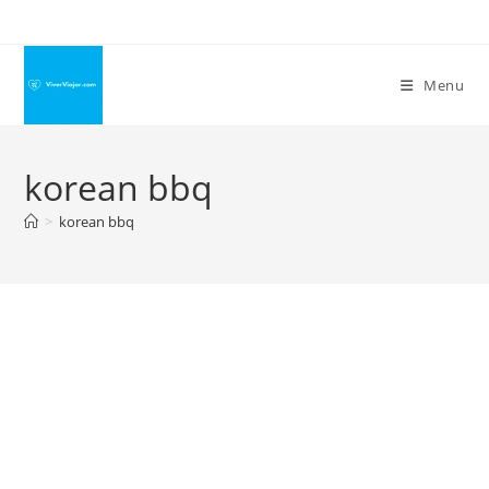
Ir
para
o
Menu
conteúdo
korean bbq
>
korean bbq