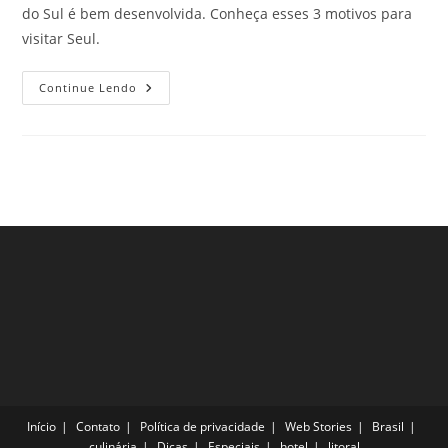
do Sul é bem desenvolvida. Conheça esses 3 motivos para
visitar Seul.
3
Continue Lendo
Motivos
Para
Visitar
Seul,
Na
Coréia
Do
Sul,
E
Se
Apaixonar
Pela
Cidade
Início
Contato
Política de privacidade
Web Stories
Brasil
culinária
Dicas
Especiais
hotel
litoral