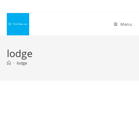
Ir
para
o
Menu
conteúdo
lodge
>
lodge