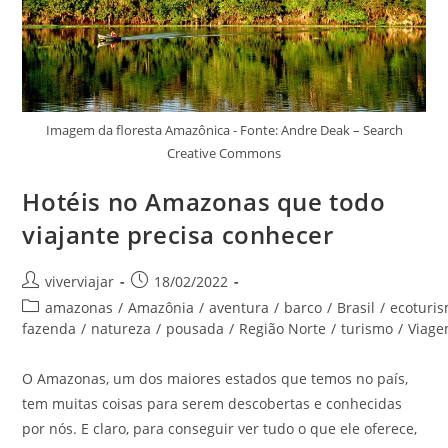
Imagem da floresta Amazônica - Fonte: Andre Deak – Search
Creative Commons
Hotéis no Amazonas que todo
viajante precisa conhecer
Autor
Post
viverviajar
18/02/2022
do
publicado:
Categoria
amazonas
/
Amazônia
/
aventura
/
barco
/
Brasil
/
ecoturi
post:
do
fazenda
/
natureza
/
pousada
/
Região Norte
/
turismo
/
Viag
post:
O Amazonas, um dos maiores estados que temos no país,
tem muitas coisas para serem descobertas e conhecidas
por nós. E claro, para conseguir ver tudo o que ele oferece,