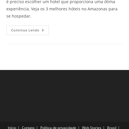
é preciso escolher um hotel que proporciona uma ótima
experiência. Veja os 3 melhores hóteis no Amazonas para
se hospedar.
Hotéis
Continue Lendo
No
Amazonas
Que
Todo
Viajante
Precisa
Conhecer
Início
Contato
Política de privacidade
Web Stories
Brasil