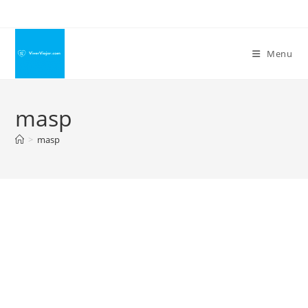
Ir
para
o
Menu
conteúdo
masp
>
masp