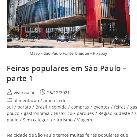
Masp – São Paulo Fonte: bniique – Pixabay
Feiras populares em São Paulo –
parte 1
Autor
Post
viverviajar
25/12/2021
do
publicado:
Categoria
alimentação
/
américa do
post:
do
sul
/
barato
/
Brasil
/
comida
/
compras
/
eventos
/
feiras
/
ga
post:
pouco
/
gastronomia
/
Histórico
/
parques
/
Região Sudeste
/
paulo
/
Sem categoria
/
turismo
/
Viagem
Na cidade de São Paulo temos muitas feiras populares que