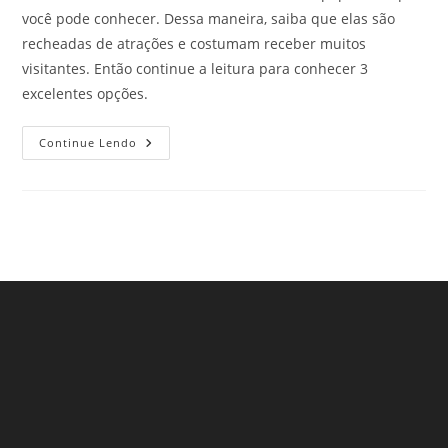
você pode conhecer. Dessa maneira, saiba que elas são
recheadas de atrações e costumam receber muitos
visitantes. Então continue a leitura para conhecer 3
excelentes opções.
Feiras
Continue Lendo
Populares
Em
São
Paulo
–
Parte
1