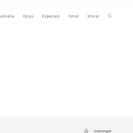
Alternar
ulinária
Dicas
Especiais
hotel
litoral
pesquisa
do
site
>
meininger