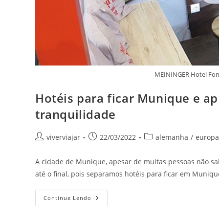
MEININGER Hotel Fon
Hotéis para ficar Munique e ap
tranquilidade
Autor
Post
Categoria
viverviajar
22/03/2022
alemanha
/
europa
do
publicado:
do
post:
post:
A cidade de Munique, apesar de muitas pessoas não sabe
até o final, pois separamos hotéis para ficar em Muniq
Hotéis
Continue Lendo
Para
Ficar
Munique