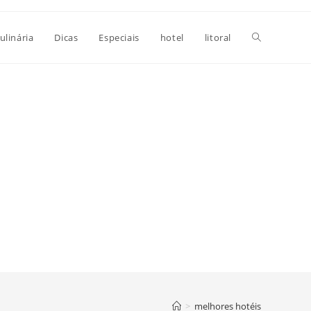
Alternar
ulinária
Dicas
Especiais
hotel
litoral
pesquisa
do
site
>
melhores hotéis