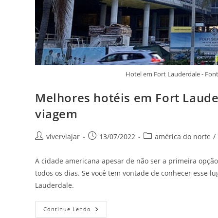
Hotel em Fort Lauderdale - Fo
Melhores hotéis em Fort Laude
viagem
Autor
Post
Categoria
viverviajar
13/07/2022
américa do norte
/
do
publicado:
do
post:
post:
A cidade americana apesar de não ser a primeira opção 
todos os dias. Se você tem vontade de conhecer esse lu
Lauderdale.
Melhores
Continue Lendo
Hotéis