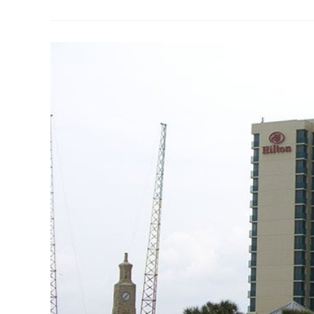
Em
Fort
Lauderdale
Para
Relaxar
Durante
Sua
Viagem