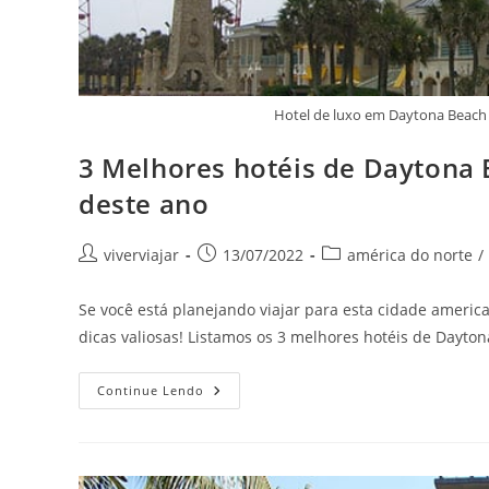
Hotel de luxo em Daytona Beach
3 Melhores hotéis de Daytona B
deste ano
Autor
Post
Categoria
viverviajar
13/07/2022
américa do norte
/
do
publicado:
do
post:
post:
Se você está planejando viajar para esta cidade american
dicas valiosas! Listamos os 3 melhores hotéis de Dayt
3
Continue Lendo
Melhores
Hotéis
De
Daytona
Beach
Para