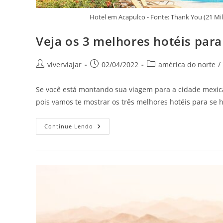
Hotel em Acapulco - Fonte: Thank You (21 Mi
Veja os 3 melhores hotéis par
Autor
Post
Categoria
viverviajar
02/04/2022
américa do norte
/
do
publicado:
do
post:
post:
Se você está montando sua viagem para a cidade mexicana
pois vamos te mostrar os três melhores hotéis para se
Veja
Continue Lendo
Os
3
Melhores
Hotéis
Para
Se
Hospedar
Em
Acapulco