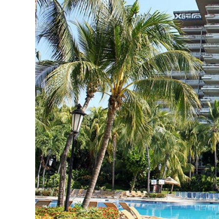
Curtir
E
Relaxar
Nas
Férias
Deste
Ano