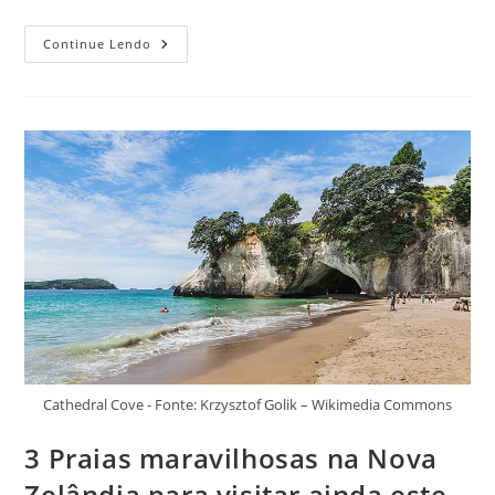
Trilhas
Continue Lendo
Incríveis
Na
Nova
Zelândia
Que
Vão
Deixar
As
Férias
Deste
Ano
Perfeitas
Cathedral Cove - Fonte: Krzysztof Golik – Wikimedia Commons
3 Praias maravilhosas na Nova
Zelândia para visitar ainda este