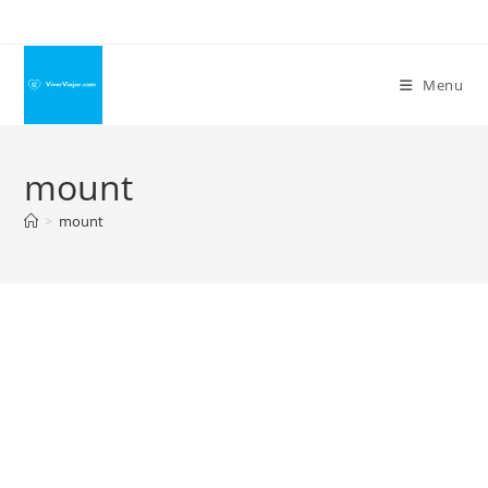
Ir
para
o
Menu
conteúdo
mount
>
mount