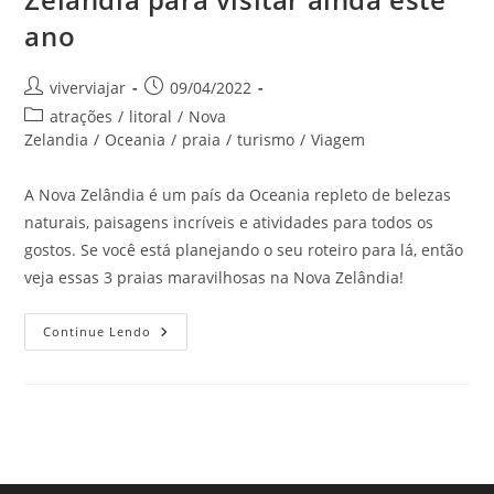
ano
Autor
Post
viverviajar
09/04/2022
do
publicado:
Categoria
atrações
/
litoral
/
Nova
post:
do
Zelandia
/
Oceania
/
praia
/
turismo
/
Viagem
post:
A Nova Zelândia é um país da Oceania repleto de belezas
naturais, paisagens incríveis e atividades para todos os
gostos. Se você está planejando o seu roteiro para lá, então
veja essas 3 praias maravilhosas na Nova Zelândia!
3
Continue Lendo
Praias
Maravilhosas
Na
Nova
Zelândia
Para
Visitar
Ainda
Este
Ano