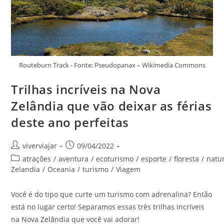
Routeburn Track - Fonte: Pseudopanax – Wikimedia Commons
Trilhas incríveis na Nova
Zelândia que vão deixar as férias
deste ano perfeitas
Autor
Post
viverviajar
09/04/2022
do
publicado:
Categoria
atrações
/
aventura
/
ecoturismo
/
esporte
/
floresta
/
natu
post:
do
Zelandia
/
Oceania
/
turismo
/
Viagem
post:
Você é do tipo que curte um turismo com adrenalina? Então
está no lugar certo! Separamos essas três trilhas incríveis
na Nova Zelândia que você vai adorar!