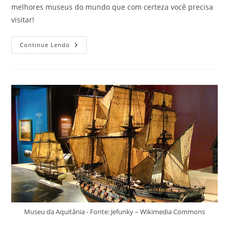
melhores museus do mundo que com certeza você precisa
visitar!
3
Continue Lendo
Melhores
Museus
Do
Mundo
Para
Conhecer
E
Se
Encher
De
Cultura
E
Arte
Museu da Aquitânia - Fonte: Jefunky – Wikimedia Commons