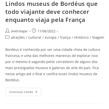
Lindos museus de Bordéus que
todo viajante deve conhecer
enquanto viaja pela França
Autor
Post
viverviajar
11/06/2022
do
publicado:
Categoria
atrações
/
cultural
/
europa
/
frança
/
Histórico
/
Viagem
post:
do
post:
Bordéus é conhecida por ser uma cidade cheia de cultura
francesa, e uma das melhores maneiras de explorar isso
por si mesmo é vagando pelos corredores de alguns dos
mais prestigiados museus e galerias de arte do país. Fica
nesse artigo até o final e confira esses lindos museus de
Bordéus.
Lindos
Continue Lendo
Museus
De
Bordéus
Que
Todo