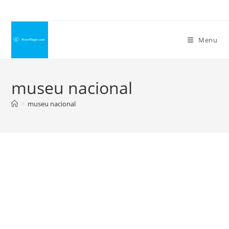
Ir
para
o
Menu
conteúdo
museu nacional
>
museu nacional