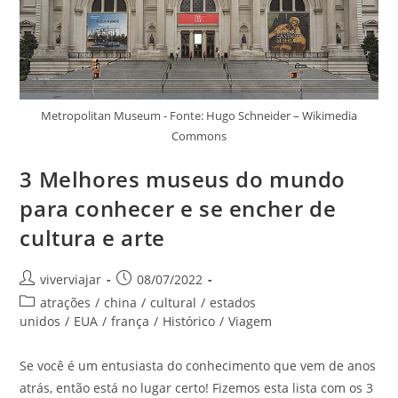
Metropolitan Museum - Fonte: Hugo Schneider – Wikimedia
Commons
3 Melhores museus do mundo
para conhecer e se encher de
cultura e arte
Autor
Post
viverviajar
08/07/2022
do
publicado:
Categoria
atrações
/
china
/
cultural
/
estados
post:
do
unidos
/
EUA
/
frança
/
Histórico
/
Viagem
post:
Se você é um entusiasta do conhecimento que vem de anos
atrás, então está no lugar certo! Fizemos esta lista com os 3