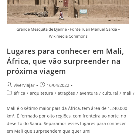
Grande Mesquita de Djenné - Fonte: Juan Manuel Garcia –
Wikimedia Commons
Lugares para conhecer em Mali,
África, que vão surpreender na
próxima viagem
Autor
Post
viverviajar
16/04/2022
do
publicado:
Categoria
áfrica
/
arquitetura
/
atrações
/
aventura
/
cultural
/
mali
/
post:
do
post:
Mali é o sétimo maior país da África, tem área de 1.240.000
km². É formado por oito regiões, com fronteira ao norte, no
deserto do Saara. Separamos esses lugares para conhecer
em Mali que surpreendem qualquer um!