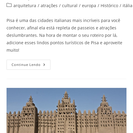
do
publicado:
Categoria
arquitetura
/
atrações
/
cultural
/
europa
/
Histórico
/
itália
post:
do
post:
Pisa é uma das cidades italianas mais incríveis para você
conhecer, afinal ela está repleta de passeios e atrações
deslumbrantes. Na hora de montar o seu roteiro por lá,
adicione esses lindos pontos turísticos de Pisa e aproveite
muito!
Pontos
Continue Lendo
Turísticos
De
Pisa
Para
Colocar
Na
Lista
Dessas
Férias,
O
1º
É
Incrível