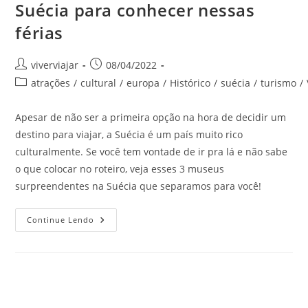
Suécia para conhecer nessas
férias
Autor
Post
viverviajar
08/04/2022
do
publicado:
Categoria
atrações
/
cultural
/
europa
/
Histórico
/
suécia
/
turismo
/
post:
do
post:
Apesar de não ser a primeira opção na hora de decidir um
destino para viajar, a Suécia é um país muito rico
culturalmente. Se você tem vontade de ir pra lá e não sabe
o que colocar no roteiro, veja esses 3 museus
surpreendentes na Suécia que separamos para você!
3
Continue Lendo
Museus
Surpreendentes
Na
Suécia
Para
Conhecer
Nessas
Férias