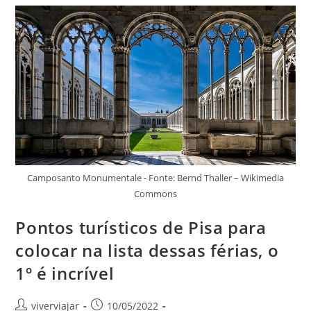
Viajante
Deve
Conhecer
Enquanto
Viaja
Pela
França
Camposanto Monumentale - Fonte: Bernd Thaller – Wikimedia
Commons
Pontos turísticos de Pisa para
colocar na lista dessas férias, o
1º é incrível
Autor
Post
viverviajar
10/05/2022