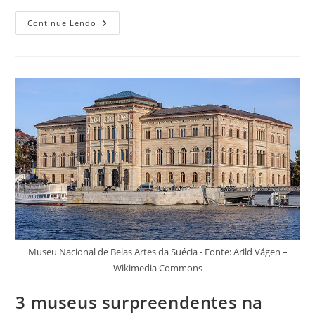
Lugares
Continue Lendo
Para
Conhecer
Em
Mali,
África,
Que
Vão
Surpreender
Na
Próxima
Viagem
Museu Nacional de Belas Artes da Suécia - Fonte: Arild Vågen –
Wikimedia Commons
3 museus surpreendentes na