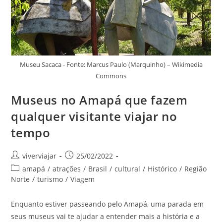
Museu Sacaca - Fonte: Marcus Paulo (Marquinho) – Wikimedia
Commons
Museus no Amapá que fazem
qualquer visitante viajar no
tempo
Autor
Post
viverviajar
25/02/2022
do
publicado:
Categoria
amapá
/
atrações
/
Brasil
/
cultural
/
Histórico
/
Região
post:
do
Norte
/
turismo
/
Viagem
post:
Enquanto estiver passeando pelo Amapá, uma parada em
seus museus vai te ajudar a entender mais a história e a