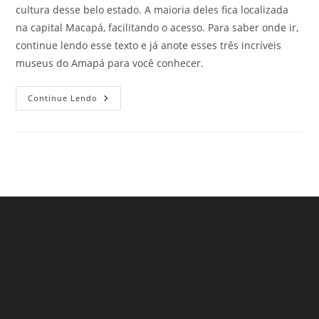
cultura desse belo estado. A maioria deles fica localizada
na capital Macapá, facilitando o acesso. Para saber onde ir,
continue lendo esse texto e já anote esses três incríveis
museus do Amapá para você conhecer.
Museus
Continue Lendo
No
Amapá
Que
Fazem
Qualquer
Visitante
Viajar
No
Tempo