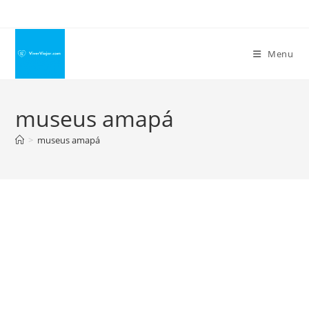
Ir
para
o
Menu
conteúdo
museus amapá
>
museus amapá