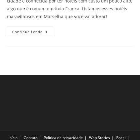
cidade é conhecida por ter hotéis com custo um pouco alto,
algo que é comum em toda França. Listamos esses hotéis
maravilhosos em Marselha que você vai adorar!
Hotéis
Continue Lendo
Maravilhosos
Em
Marselha
Que
Todo
Viajante
Precisa
Ficar
Pelo
Menos
Uma
Vez
Na
Vida
Início
Contato
Política de privacidade
Web Stories
Brasil