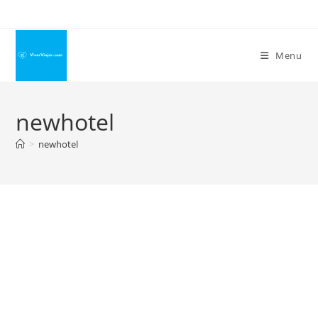
Ir
para
o
Menu
conteúdo
newhotel
>
newhotel