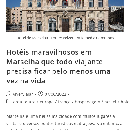
Hotel de Marselha - Fonte: Velvet – Wikimedia Commons
Hotéis maravilhosos em
Marselha que todo viajante
precisa ficar pelo menos uma
vez na vida
Autor
Post
viverviajar
07/06/2022
do
publicado:
Categoria
arquitetura
/
europa
/
frança
/
hospedagem
/
hostel
/
hote
post:
do
post:
Marselha é uma belíssima cidade com muitos lugares a
visitar e diversos pontos turísticos e atrações. No entanto, a