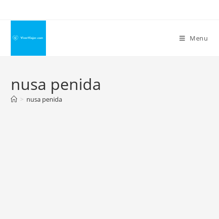
Ir
para
o
Menu
conteúdo
nusa penida
>
nusa penida