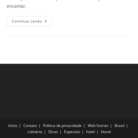
encantar.
3
Continue Lendo
Lindas
Praias
Da
Indonésia
Que
Todo
Viajante
Precisa
Visitar
Pelo
Menos
Uma
Vez
Na
Vida
Início
Contato
Política de privacidade
Web Stories
Brasil
culinária
Dicas
Especiais
hotel
litoral