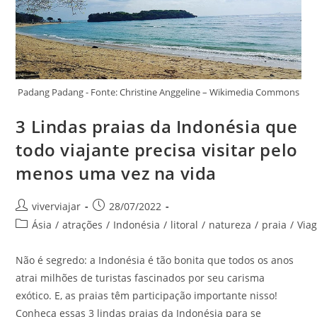
Padang Padang - Fonte: Christine Anggeline – Wikimedia Commons
3 Lindas praias da Indonésia que
todo viajante precisa visitar pelo
menos uma vez na vida
Autor
Post
viverviajar
28/07/2022
do
publicado:
Categoria
Ásia
/
atrações
/
Indonésia
/
litoral
/
natureza
/
praia
/
Via
post:
do
post:
Não é segredo: a Indonésia é tão bonita que todos os anos
atrai milhões de turistas fascinados por seu carisma
exótico. E, as praias têm participação importante nisso!
Conheça essas 3 lindas praias da Indonésia para se