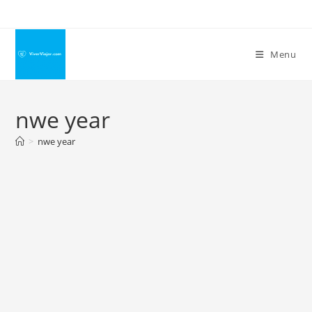
Ir
para
o
Menu
conteúdo
nwe year
>
nwe year