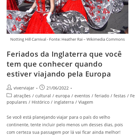
Notting Hill Carnival - Fonte: Heather Rai – Wikimedia Commons
Feriados da Inglaterra que você
tem que conhecer quando
estiver viajando pela Europa
Autor
Post
viverviajar
21/06/2022
do
publicado:
Categoria
atrações
/
cultural
/
europa
/
eventos
/
feriado
/
festas
/
Fe
post:
do
populares
/
Histórico
/
inglaterra
/
Viagem
post:
Se você está planejando viajar para o país do velho
continente, tente incluir pelo menos um desses dias, pois
com certeza sua passagem por lá vai ficar ainda melhor!