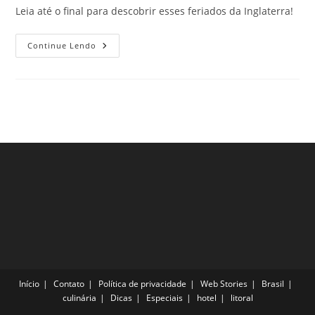
Leia até o final para descobrir esses feriados da Inglaterra!
Feriados
Continue Lendo
Da
Inglaterra
Que
Você
Tem
Que
Conhecer
Quando
Estiver
Viajando
Pela
Europa
Início
Contato
Política de privacidade
Web Stories
Brasil
culinária
Dicas
Especiais
hotel
litoral