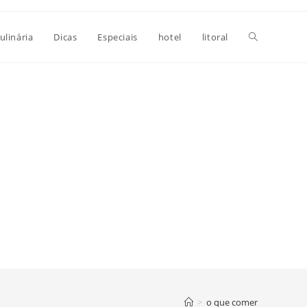
Alternar
ulinária
Dicas
Especiais
hotel
litoral
pesquisa
do
site
>
o que comer