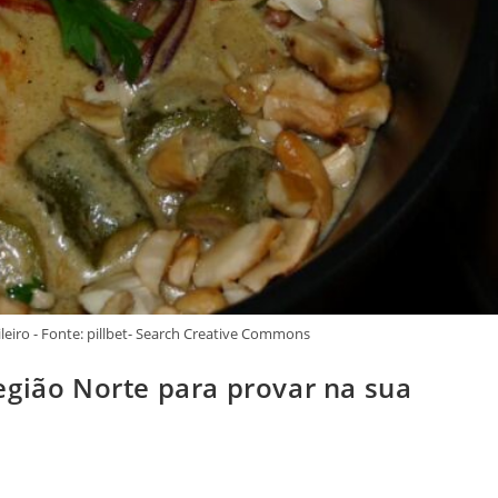
ileiro - Fonte: pillbet- Search Creative Commons
egião Norte para provar na sua