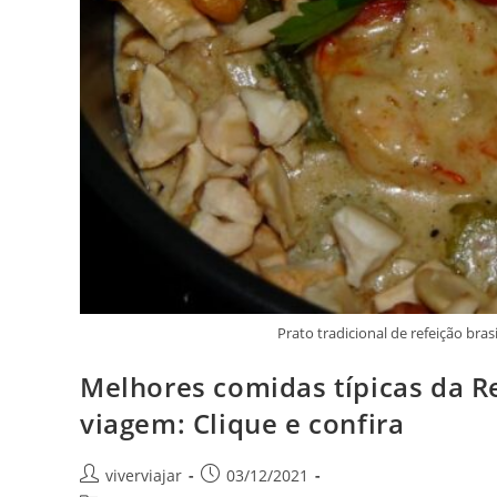
Prato tradicional de refeição bras
Melhores comidas típicas da R
viagem: Clique e confira
Autor
Post
viverviajar
03/12/2021