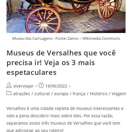
Museu das Carruagens - Fonte: Zairon – Wikimedia Commons
Museus de Versalhes que você
precisa ir! Veja os 3 mais
espetaculares
Autor
Post
viverviajar
18/06/2022
do
publicado:
Categoria
atrações
/
cultural
/
europa
/
frança
/
Histórico
/
Viagem
post:
do
post:
Versalhes é uma cidade repleta de museus interessantes e
vale a pena descobrir mais sobre eles. Por essa razão,
separamos esses três museus de Versalhes que você tem
que adicionar ao seu roteiro!