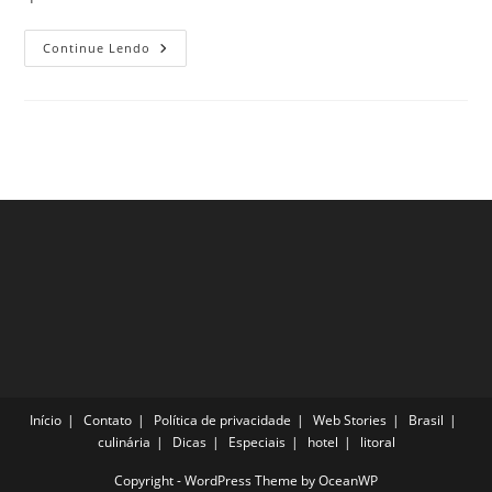
Museus
Continue Lendo
De
Versalhes
Que
Você
Precisa
Ir!
Veja
Os
3
Mais
Espetaculares
Início
Contato
Política de privacidade
Web Stories
Brasil
culinária
Dicas
Especiais
hotel
litoral
Copyright - WordPress Theme by OceanWP