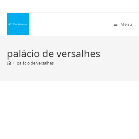
Ir
para
o
Menu
conteúdo
palácio de versalhes
>
palácio de versalhes