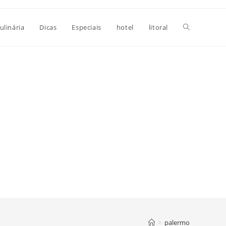
Alternar
ulinária
Dicas
Especiais
hotel
litoral
pesquisa
do
site
>
palermo