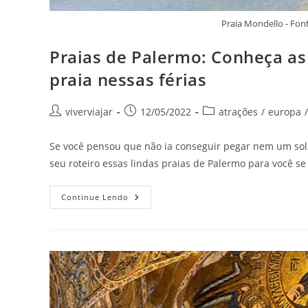
Praia Mondello - Fo
Praias de Palermo: Conheça as 
praia nessas férias
Autor
Post
Categoria
viverviajar
12/05/2022
atrações
/
europa
/
do
publicado:
do
post:
post:
Se você pensou que não ia conseguir pegar nem um solz
seu roteiro essas lindas praias de Palermo para você se
Praias
Continue Lendo
De
Palermo:
Conheça
As
3
Mais
Lindas!
Com
Certeza
Vai
Dar