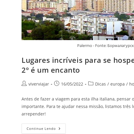
Palermo - Fonte: Бормалагурск
Lugares incríveis para se hosp
2º é um encanto
Autor
Post
Categoria
viverviajar
16/05/2022
Dicas
/
europa
/
h
do
publicado:
do
post:
post:
Antes de fazer a viagem para esta ilha italiana, pensar 
importante. Para te ajudar nessa missão, listamos três l
arrepender!
Lugares
Continue Lendo
Incríveis