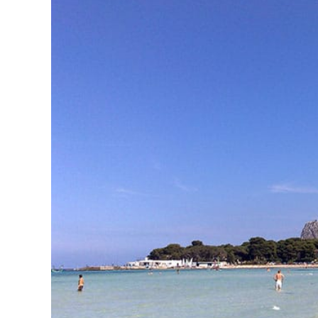
Para
Aproveitar
Ao
Máximo
O
Tempo
Por
Lá