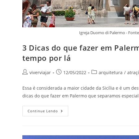
Igreja Duomo di Palermo - Fon
3 Dicas do que fazer em Paler
tempo por lá
Autor
Post
Categoria
viverviajar
12/05/2022
arquitetura
/
atraç
do
publicado:
do
post:
post:
Essa é considerada a maior cidade da Sicília e é um des
dicas do que fazer em Palermo que separamos especial
3
Continue Lendo
Dicas
Do
Que
Fazer
Em
Palermo