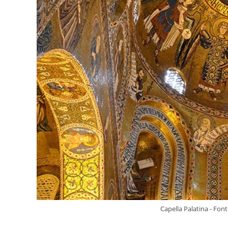
Praia
Nessas
Férias
Capella Palatina - Fo