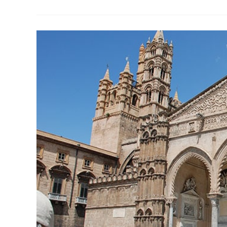
Para
Se
Hospedar
Na
Sicília
Com
Muito
Conforto:
O
2º
É
Um
Encanto