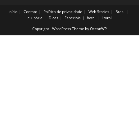
Início
Contato
Política de privacidade
Web Stories
Brasil
culinária
Dicas
Especiais
hotel
litoral
Copyright - WordPress Theme by OceanWP