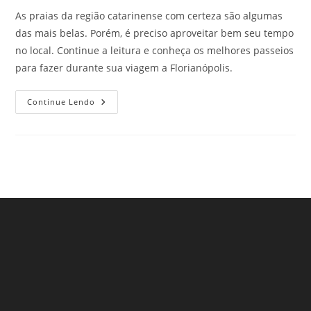
As praias da região catarinense com certeza são algumas
das mais belas. Porém, é preciso aproveitar bem seu tempo
no local. Continue a leitura e conheça os melhores passeios
para fazer durante sua viagem a Florianópolis.
Melhores
Continue Lendo
Passeios
Para
Fazer
Durante
Sua
Viagem
A
Florianópolis,
SC.
Confira!