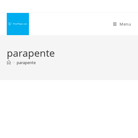
Ir
para
o
Menu
conteúdo
parapente
>
parapente