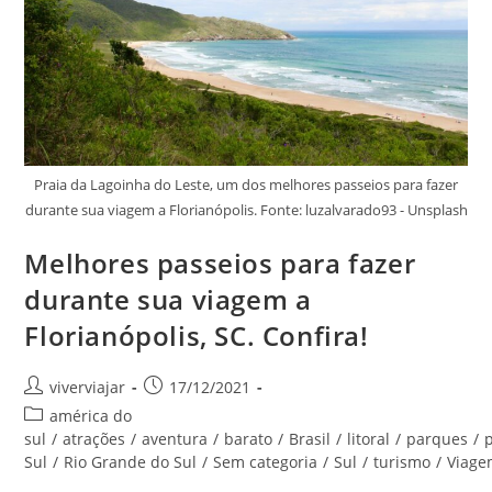
Praia da Lagoinha do Leste, um dos melhores passeios para fazer
durante sua viagem a Florianópolis. Fonte: luzalvarado93 - Unsplash
Melhores passeios para fazer
durante sua viagem a
Florianópolis, SC. Confira!
Autor
Post
viverviajar
17/12/2021
do
publicado:
Categoria
américa do
post:
do
sul
/
atrações
/
aventura
/
barato
/
Brasil
/
litoral
/
parques
/
post:
Sul
/
Rio Grande do Sul
/
Sem categoria
/
Sul
/
turismo
/
Viag