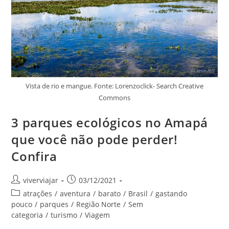
Vista de rio e mangue. Fonte: Lorenzoclick- Search Creative
Commons
3 parques ecológicos no Amapá
que você não pode perder!
Confira
Autor
Post
viverviajar
03/12/2021
do
publicado:
Categoria
atrações
/
aventura
/
barato
/
Brasil
/
gastando
post:
do
pouco
/
parques
/
Região Norte
/
Sem
post:
categoria
/
turismo
/
Viagem