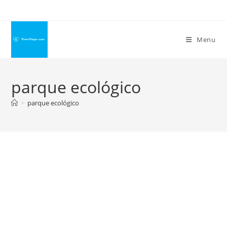
Ir
para
o
Menu
conteúdo
parque ecológico
>
parque ecológico