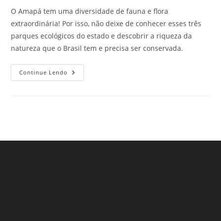
O Amapá tem uma diversidade de fauna e flora
extraordinária! Por isso, não deixe de conhecer esses três
parques ecológicos do estado e descobrir a riqueza da
natureza que o Brasil tem e precisa ser conservada.
3
Continue Lendo
Parques
Ecológicos
No
Amapá
Que
Você
Não
Pode
Perder!
Confira