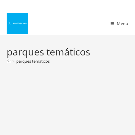
Ir
para
o
Menu
conteúdo
parques temáticos
>
parques temáticos