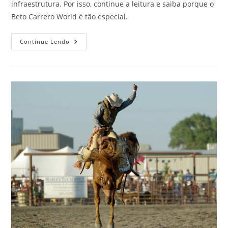
infraestrutura. Por isso, continue a leitura e saiba porque o
Beto Carrero World é tão especial.
Saiba
Continue Lendo
Porque
O
Beto
Carrero
World,
Em
SC,
É
Tão
Especial!