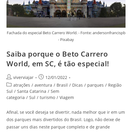
Fachada do especial Beto Carrero World. - Fonte: andersonfrancispb
- Pixabay
Saiba porque o Beto Carrero
World, em SC, é tão especial!
Autor
Post
viverviajar
12/01/2022
do
publicado:
Categoria
atrações
/
aventura
/
Brasil
/
Dicas
/
parques
/
Região
post:
do
Sul
/
Santa Catarina
/
Sem
post:
categoria
/
Sul
/
turismo
/
Viagem
Afinal, se você deseja se divertir, nada melhor que ir em um
dos parques mais divertidos do Brasil. Logo, não deixe de
passar uns dias neste parque completo e de grande