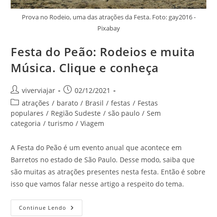
Prova no Rodeio, uma das atrações da Festa. Foto: gay2016 -
Pixabay
Festa do Peão: Rodeios e muita
Música. Clique e conheça
Autor
Post
viverviajar
02/12/2021
do
publicado:
Categoria
atrações
/
barato
/
Brasil
/
festas
/
Festas
post:
do
populares
/
Região Sudeste
/
são paulo
/
Sem
post:
categoria
/
turismo
/
Viagem
A Festa do Peão é um evento anual que acontece em
Barretos no estado de São Paulo. Desse modo, saiba que
são muitas as atrações presentes nesta festa. Então é sobre
isso que vamos falar nesse artigo a respeito do tema.
Festa
Continue Lendo
Do