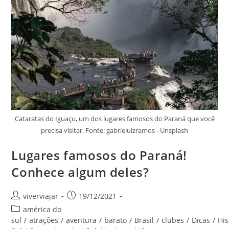
Cataratas do Iguaçu, um dos lugares famosos do Paraná que você
precisa visitar. Fonte: gabrieluizramos - Unsplash
Lugares famosos do Paraná!
Conhece algum deles?
Autor
Post
viverviajar
19/12/2021
do
publicado:
Categoria
américa do
post:
do
sul
/
atrações
/
aventura
/
barato
/
Brasil
/
clubes
/
Dicas
/
His