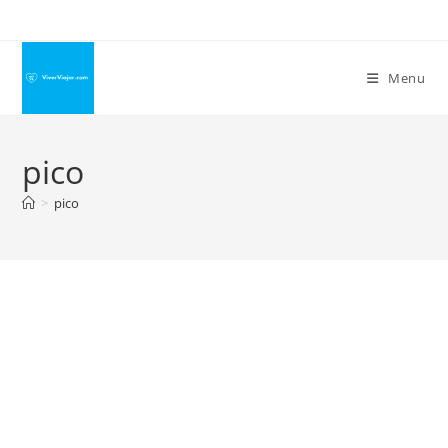
Ir
para
o
Menu
conteúdo
pico
>
pico