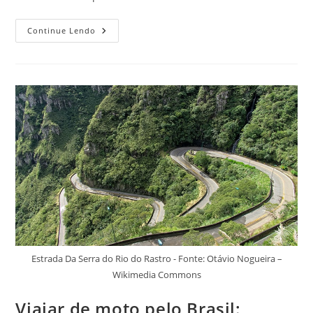
Pontos
Continue Lendo
Turísticos
Na
Ilha
Da
Madeira
Para
Visitar
Pelo
Menos
Uma
Vez
Na
Vida
Estrada Da Serra do Rio do Rastro - Fonte: Otávio Nogueira –
Wikimedia Commons
Viajar de moto pelo Brasil: