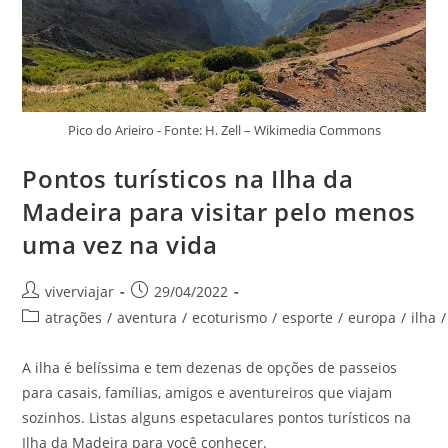
Pico do Arieiro - Fonte: H. Zell – Wikimedia Commons
Pontos turísticos na Ilha da
Madeira para visitar pelo menos
uma vez na vida
Autor
Post
viverviajar
29/04/2022
do
publicado:
Categoria
atrações
/
aventura
/
ecoturismo
/
esporte
/
europa
/
ilha
/
post:
do
post:
A ilha é belíssima e tem dezenas de opções de passeios
para casais, famílias, amigos e aventureiros que viajam
sozinhos. Listas alguns espetaculares pontos turísticos na
Ilha da Madeira para você conhecer.