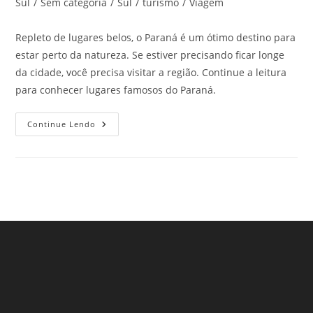
post:
Sul
/
Sem categoria
/
Sul
/
turismo
/
Viagem
Repleto de lugares belos, o Paraná é um ótimo destino para
estar perto da natureza. Se estiver precisando ficar longe
da cidade, você precisa visitar a região. Continue a leitura
para conhecer lugares famosos do Paraná.
Lugares
Continue Lendo
Famosos
Do
Paraná!
Conhece
Algum
Deles?