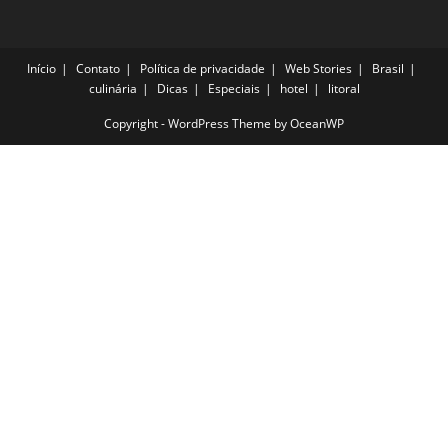
Início
Contato
Política de privacidade
Web Stories
Brasil
culinária
Dicas
Especiais
hotel
litoral
Copyright - WordPress Theme by OceanWP