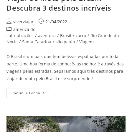
Descubra 3 destinos incríveis
Autor
Post
viverviajar
21/04/2022
do
publicado:
Categoria
américa do
post:
do
sul
/
atrações
/
aventura
/
Brasil
/
carro
/
Rio Grande do
post:
Norte
/
Santa Catarina
/
são paulo
/
Viagem
O Brasil é um país que tem belezas espalhadas por toda
parte. Uma boa forma de conhecê-las melhor é através das
viagens pelas estradas. Separamos aqui três destinos para
viajar de moto pelo Brasil e se surpreender!
Viajar
Continue Lendo
De
Moto
Pelo
Brasil:
Descubra
3
Destinos
Incríveis