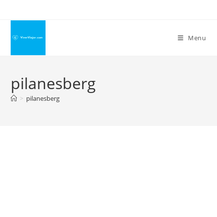
Ir
para
o
Menu
conteúdo
pilanesberg
>
pilanesberg