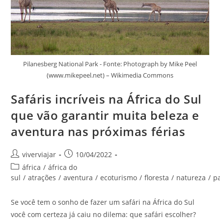
Pilanesberg National Park - Fonte: Photograph by Mike Peel
(www.mikepeel.net) – Wikimedia Commons
Safáris incríveis na África do Sul
que vão garantir muita beleza e
aventura nas próximas férias
Autor
Post
viverviajar
10/04/2022
do
publicado:
Categoria
áfrica
/
áfrica do
post:
do
sul
/
atrações
/
aventura
/
ecoturismo
/
floresta
/
natureza
/
p
post:
Se você tem o sonho de fazer um safári na África do Sul
você com certeza já caiu no dilema: que safári escolher?