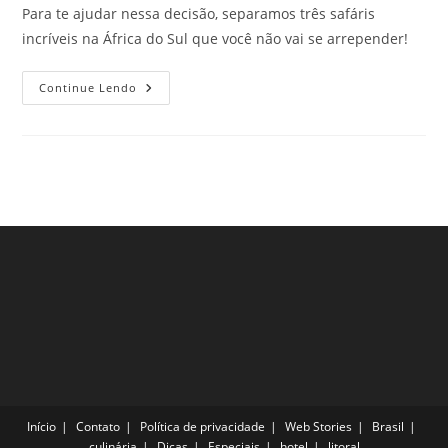
Para te ajudar nessa decisão, separamos três safáris
incríveis na África do Sul que você não vai se arrepender!
Safáris
Continue Lendo
Incríveis
Na
África
Do
Sul
Que
Vão
Garantir
Muita
Beleza
E
Aventura
Nas
Próximas
Férias
Início
Contato
Política de privacidade
Web Stories
Brasil
culinária
Dicas
Especiais
hotel
litoral