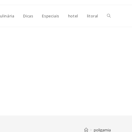
Alternar
ulinária
Dicas
Especiais
hotel
litoral
pesquisa
do
site
>
poligamia