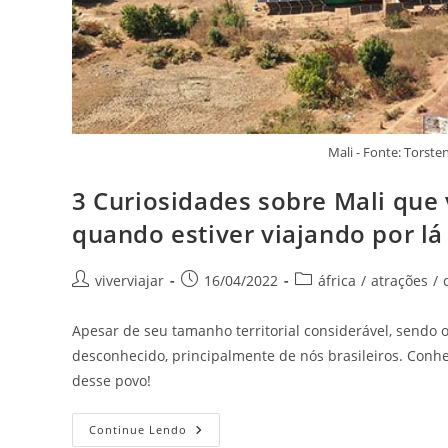
Mali - Fonte: Torst
3 Curiosidades sobre Mali que
quando estiver viajando por lá
Autor
Post
Categoria
viverviajar
16/04/2022
áfrica
/
atrações
/
do
publicado:
do
post:
post:
Apesar de seu tamanho territorial considerável, sendo 
desconhecido, principalmente de nós brasileiros. Conh
desse povo!
3
Continue Lendo
Curiosidades