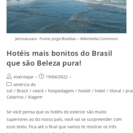
Jericoacoara - Fonte: Jorge Brazilian – Wikimedia Commons
Hotéis mais bonitos do Brasil
que são Beleza pura!
Autor
Post
viverviajar
19/04/2022
do
publicado:
Categoria
américa do
post:
do
sul
/
Brasil
/
ceará
/
hospedagem
/
hostel
/
hotel
/
litoral
/
pra
post:
Catarina
/
Viagem
Se você pensa que os hotéis do exterior são muito
superiores ao do nosso país, você vai se surpreender com
esse texto. Fica até o final que vamos te mostrar os três