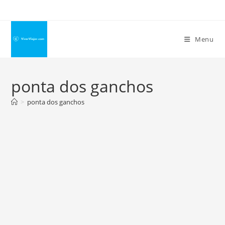
Ir
para
o
Menu
conteúdo
ponta dos ganchos
>
ponta dos ganchos