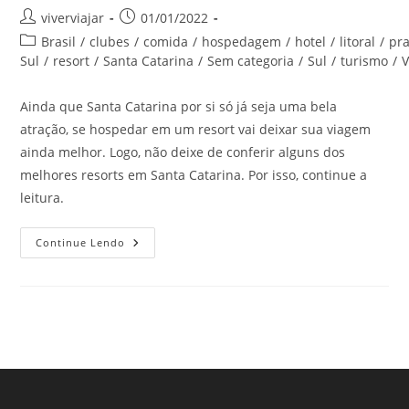
Autor
Post
viverviajar
01/01/2022
do
publicado:
Categoria
Brasil
/
clubes
/
comida
/
hospedagem
/
hotel
/
litoral
/
pra
post:
do
Sul
/
resort
/
Santa Catarina
/
Sem categoria
/
Sul
/
turismo
/
post:
Ainda que Santa Catarina por si só já seja uma bela
atração, se hospedar em um resort vai deixar sua viagem
ainda melhor. Logo, não deixe de conferir alguns dos
melhores resorts em Santa Catarina. Por isso, continue a
leitura.
Melhores
Continue Lendo
Resorts
Em
Santa
Catarina.
Confira!