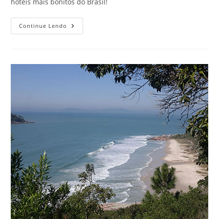
hotéis mais bonitos do Brasil!
Hotéis
Continue Lendo
Mais
Bonitos
Do
Brasil
Que
São
Beleza
Pura!