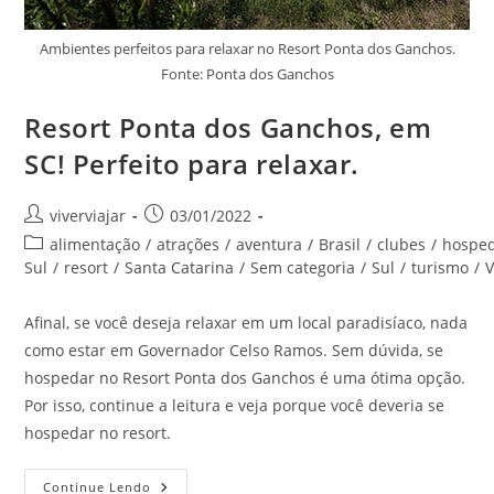
Ambientes perfeitos para relaxar no Resort Ponta dos Ganchos.
Fonte: Ponta dos Ganchos
Resort Ponta dos Ganchos, em
SC! Perfeito para relaxar.
Autor
Post
viverviajar
03/01/2022
do
publicado:
Categoria
alimentação
/
atrações
/
aventura
/
Brasil
/
clubes
/
hospe
post:
do
Sul
/
resort
/
Santa Catarina
/
Sem categoria
/
Sul
/
turismo
/
post:
Afinal, se você deseja relaxar em um local paradisíaco, nada
como estar em Governador Celso Ramos. Sem dúvida, se
hospedar no Resort Ponta dos Ganchos é uma ótima opção.
Por isso, continue a leitura e veja porque você deveria se
hospedar no resort.
Resort
Continue Lendo