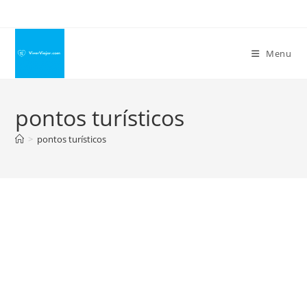
Ir
para
o
Menu
conteúdo
pontos turísticos
>
pontos turísticos