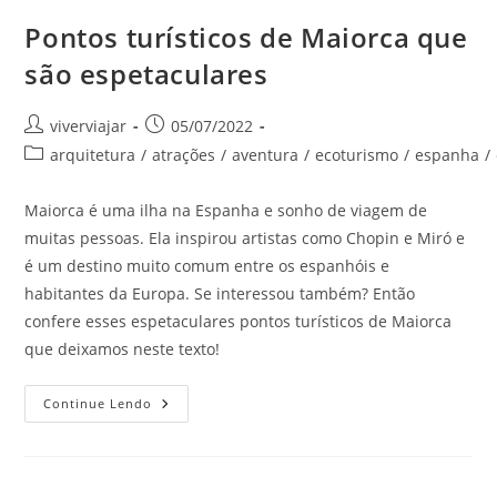
Pontos turísticos de Maiorca que
são espetaculares
Autor
Post
viverviajar
05/07/2022
do
publicado:
Categoria
arquitetura
/
atrações
/
aventura
/
ecoturismo
/
espanha
/
post:
do
post:
Maiorca é uma ilha na Espanha e sonho de viagem de
muitas pessoas. Ela inspirou artistas como Chopin e Miró e
é um destino muito comum entre os espanhóis e
habitantes da Europa. Se interessou também? Então
confere esses espetaculares pontos turísticos de Maiorca
que deixamos neste texto!
Pontos
Continue Lendo
Turísticos
De
Maiorca
Que
São
Espetaculares