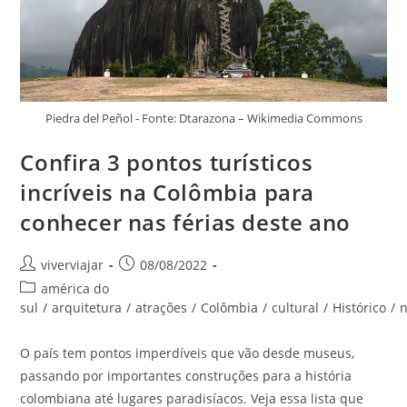
Piedra del Peñol - Fonte: Dtarazona – Wikimedia Commons
Confira 3 pontos turísticos
incríveis na Colômbia para
conhecer nas férias deste ano
Autor
Post
viverviajar
08/08/2022
do
publicado:
Categoria
américa do
post:
do
sul
/
arquitetura
/
atrações
/
Colômbia
/
cultural
/
Histórico
/
n
post:
O país tem pontos imperdíveis que vão desde museus,
passando por importantes construções para a história
colombiana até lugares paradisíacos. Veja essa lista que