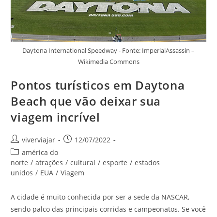
Daytona International Speedway - Fonte: ImperialAssassin –
Wikimedia Commons
Pontos turísticos em Daytona
Beach que vão deixar sua
viagem incrível
Autor
Post
viverviajar
12/07/2022
do
publicado:
Categoria
américa do
post:
do
norte
/
atrações
/
cultural
/
esporte
/
estados
post:
unidos
/
EUA
/
Viagem
A cidade é muito conhecida por ser a sede da NASCAR,
sendo palco das principais corridas e campeonatos. Se você