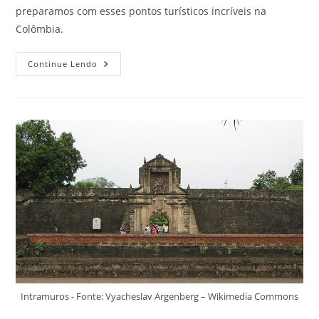
preparamos com esses pontos turísticos incríveis na
Colômbia.
Confira
Continue Lendo
3
Pontos
Turísticos
Incríveis
Na
Colômbia
Para
Conhecer
Nas
Férias
Deste
Ano
Intramuros - Fonte: Vyacheslav Argenberg – Wikimedia Commons