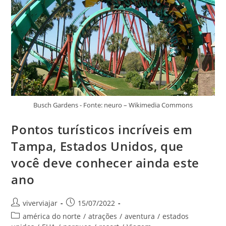
Amados
Por
Todos
Os
Turistas
Busch Gardens - Fonte: neuro – Wikimedia Commons
Pontos turísticos incríveis em
Tampa, Estados Unidos, que
você deve conhecer ainda este
ano
Autor
Post
viverviajar
15/07/2022
do
publicado:
Categoria
américa do norte
/
atrações
/
aventura
/
estados
post: