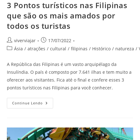
3 Pontos turísticos nas Filipinas
que são os mais amados por
todos os turistas
Autor
Post
viverviajar
17/07/2022
do
publicado:
Categoria
Ásia
/
atrações
/
cultural
/
filipinas
/
Histórico
/
natureza
/
post:
do
post:
A República das Filipinas é um vasto arquipélago da
Insulíndia. O país é composto por 7.641 ilhas e tem muito a
oferecer aos visitantes. Fica até o final e confere esses 3
pontos turísticos nas Filipinas para você conhecer.
3
Continue Lendo
Pontos
Turísticos
Nas
Filipinas
Que
São
Os
Mais