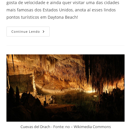
gosta de velocidade e ainda quer visitar uma das cidades
mais famosas dos Estados Unidos, anota aí esses lindos
pontos turísticos em Daytona Beach!
Pontos
Continue Lendo
Turísticos
Em
Daytona
Beach
Que
Vão
Deixar
Sua
Viagem
Incrível
Cuevas del Drach - Fonte: no – Wikimedia Commons