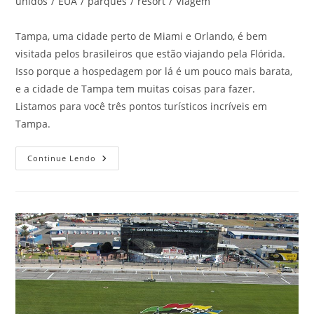
do
unidos
/
EUA
/
parques
/
resort
/
Viagem
post:
Tampa, uma cidade perto de Miami e Orlando, é bem
visitada pelos brasileiros que estão viajando pela Flórida.
Isso porque a hospedagem por lá é um pouco mais barata,
e a cidade de Tampa tem muitas coisas para fazer.
Listamos para você três pontos turísticos incríveis em
Tampa.
Pontos
Continue Lendo
Turísticos
Incríveis
Em
Tampa,
Estados
Unidos,
Que
Você
Deve
Conhecer
Ainda
Este
Ano