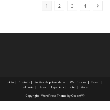
1
2
3
4
Ir para
Início
Contato
Política de privacidade
Web Stories
Brasil
culinária
Dicas
Especiais
hotel
litoral
Copyright - WordPress Theme by OceanWP