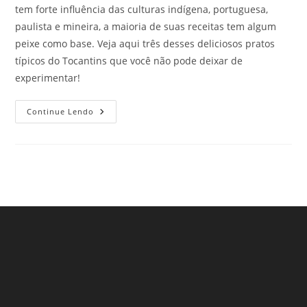
tem forte influência das culturas indígena, portuguesa,
paulista e mineira, a maioria de suas receitas tem algum
peixe como base. Veja aqui três desses deliciosos pratos
típicos do Tocantins que você não pode deixar de
experimentar!
Pratos
Continue Lendo
Típicos
Do
Tocantins
Que
Dão
Água
Na
Boca
De
Todos
Os
Viajantes