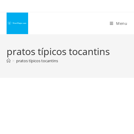
Ir
para
o
Menu
conteúdo
pratos típicos tocantins
>
pratos típicos tocantins