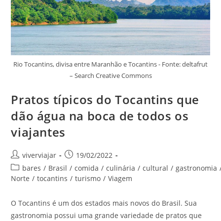
Rio Tocantins, divisa entre Maranhão e Tocantins - Fonte: deltafrut
– Search Creative Commons
Pratos típicos do Tocantins que
dão água na boca de todos os
viajantes
Autor
Post
viverviajar
19/02/2022
do
publicado:
Categoria
bares
/
Brasil
/
comida
/
culinária
/
cultural
/
gastronomia
post:
do
Norte
/
tocantins
/
turismo
/
Viagem
post:
O Tocantins é um dos estados mais novos do Brasil. Sua
gastronomia possui uma grande variedade de pratos que