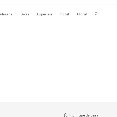
Alternar
ulinária
Dicas
Especiais
hotel
litoral
pesquisa
do
site
>
príncipe da beira