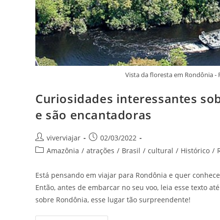
Vista da floresta em Rondônia -
Curiosidades interessantes s
e são encantadoras
Autor
Post
viverviajar
02/03/2022
do
publicado:
Categoria
Amazônia
/
atrações
/
Brasil
/
cultural
/
Histórico
/
post:
do
post:
Está pensando em viajar para Rondônia e quer conhecer 
Então, antes de embarcar no seu voo, leia esse texto até 
sobre Rondônia, esse lugar tão surpreendente!