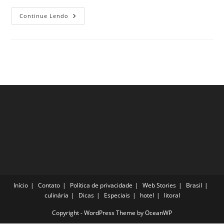
3
Continue Lendo
Dicas
Do
Que
Fazer
Em
Quebec,
Canadá
E
Curtir
Muito
A
Cidade
Início
Contato
Política de privacidade
Web Stories
Brasil
culinária
Dicas
Especiais
hotel
litoral
Copyright - WordPress Theme by OceanWP