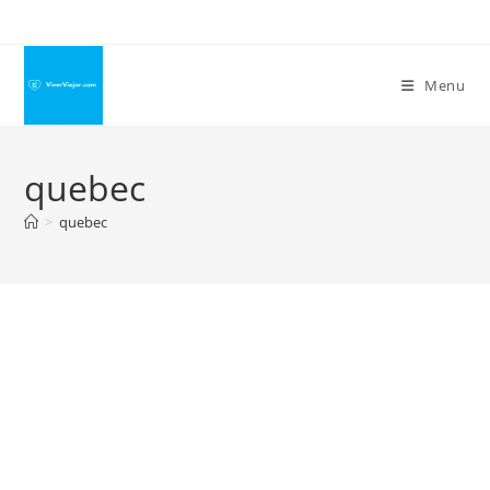
Ir
para
o
Menu
conteúdo
quebec
>
quebec