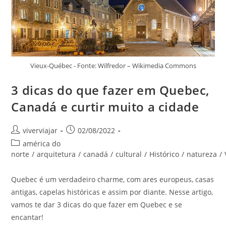
Vieux-Québec - Fonte: Wilfredor – Wikimedia Commons
3 dicas do que fazer em Quebec,
Canadá e curtir muito a cidade
Autor
Post
viverviajar
02/08/2022
do
publicado:
Categoria
américa do
post:
do
norte
/
arquitetura
/
canadá
/
cultural
/
Histórico
/
natureza
/
post:
Quebec é um verdadeiro charme, com ares europeus, casas
antigas, capelas históricas e assim por diante. Nesse artigo,
vamos te dar 3 dicas do que fazer em Quebec e se
encantar!