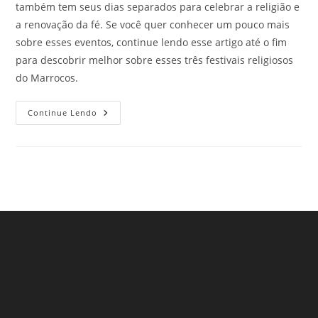
também tem seus dias separados para celebrar a religião e
a renovação da fé. Se você quer conhecer um pouco mais
sobre esses eventos, continue lendo esse artigo até o fim
para descobrir melhor sobre esses três festivais religiosos
do Marrocos.
Festivais
Continue Lendo
Religiosos
Do
Marrocos
Que
Encantam
Os
Viajante
De
Todo
Mundo