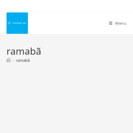
Ir
para
o
Menu
conteúdo
ramabã
>
ramabã