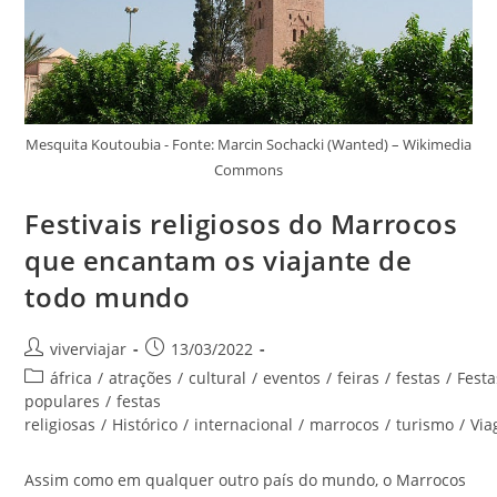
Mesquita Koutoubia - Fonte: Marcin Sochacki (Wanted) – Wikimedia
Commons
Festivais religiosos do Marrocos
que encantam os viajante de
todo mundo
Autor
Post
viverviajar
13/03/2022
do
publicado:
Categoria
áfrica
/
atrações
/
cultural
/
eventos
/
feiras
/
festas
/
Festa
post:
do
populares
/
festas
post:
religiosas
/
Histórico
/
internacional
/
marrocos
/
turismo
/
Vi
Assim como em qualquer outro país do mundo, o Marrocos