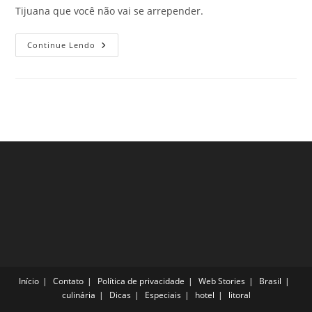
Tijuana que você não vai se arrepender.
O
Continue Lendo
Que
Fazer
Em
Tijuana
Para
Aproveitar
Ao
Máximo
Sua
Viagem
Ao
México
Início
Contato
Política de privacidade
Web Stories
Brasil
culinária
Dicas
Especiais
hotel
litoral