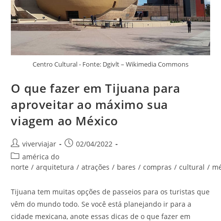
Centro Cultural - Fonte: Dgivlt – Wikimedia Commons
O que fazer em Tijuana para
aproveitar ao máximo sua
viagem ao México
Autor
Post
viverviajar
02/04/2022
do
publicado:
Categoria
américa do
post:
do
norte
/
arquitetura
/
atrações
/
bares
/
compras
/
cultural
/
mé
post:
Tijuana tem muitas opções de passeios para os turistas que
vêm do mundo todo. Se você está planejando ir para a
cidade mexicana, anote essas dicas de o que fazer em