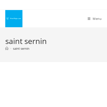
Ir
para
o
Menu
conteúdo
saint sernin
>
saint sernin