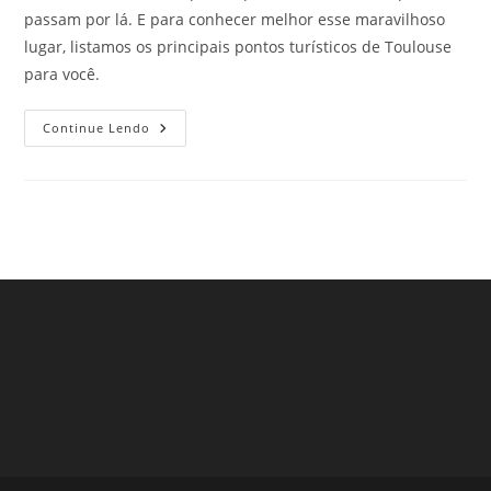
passam por lá. E para conhecer melhor esse maravilhoso
lugar, listamos os principais pontos turísticos de Toulouse
para você.
Principais
Continue Lendo
Pontos
Turísticos
De
Toulouse,
França,
Que
Não
Podem
Ficar
Fora
Da
Sua
Lista