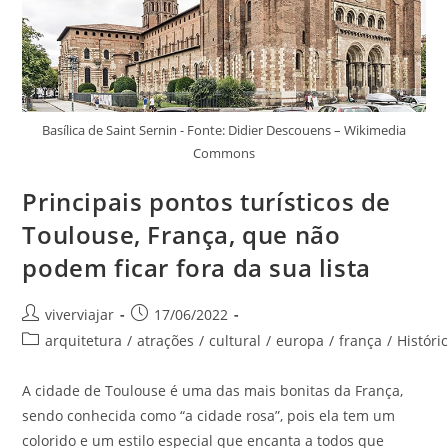
Basílica de Saint Sernin - Fonte: Didier Descouens – Wikimedia
Commons
Principais pontos turísticos de
Toulouse, França, que não
podem ficar fora da sua lista
Autor
Post
viverviajar
17/06/2022
do
publicado:
Categoria
arquitetura
/
atrações
/
cultural
/
europa
/
frança
/
Históri
post:
do
post:
A cidade de Toulouse é uma das mais bonitas da França,
sendo conhecida como “a cidade rosa”, pois ela tem um
colorido e um estilo especial que encanta a todos que