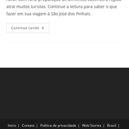
atrai muitos turistas. Continue a leitura para saber o que
fazer em sua viagem à São José dos Pinhais.
Conheça
Continue Lendo
São
José
Dos
Pinhais,
PR.
Clique
E
Saiba!
Início
Contato
Política de privacidade
Web Stories
Brasil