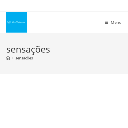
Ir
para
o
Menu
conteúdo
sensações
>
sensações