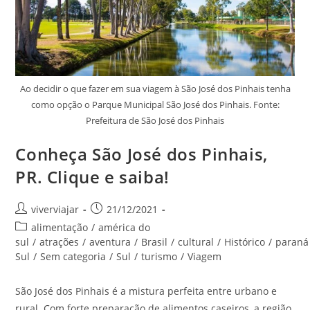
Ao decidir o que fazer em sua viagem à São José dos Pinhais tenha
como opção o Parque Municipal São José dos Pinhais. Fonte:
Prefeitura de São José dos Pinhais
Conheça São José dos Pinhais,
PR. Clique e saiba!
Autor
Post
viverviajar
21/12/2021
do
publicado:
Categoria
alimentação
/
américa do
post:
do
sul
/
atrações
/
aventura
/
Brasil
/
cultural
/
Histórico
/
paraná
post:
Sul
/
Sem categoria
/
Sul
/
turismo
/
Viagem
São José dos Pinhais é a mistura perfeita entre urbano e
rural. Com forte preparação de alimentos caseiros, a região