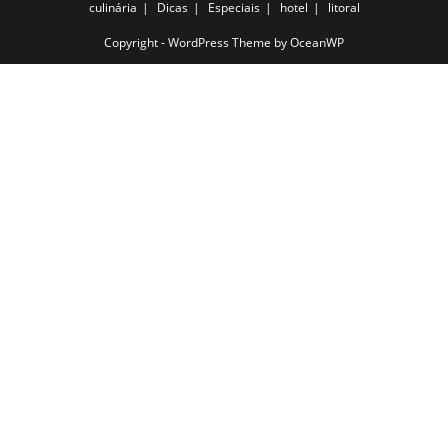
culinária
Dicas
Especiais
hotel
litoral
Copyright - WordPress Theme by OceanWP