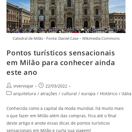
Catedral de Milão - Fonte: Daniel Case – Wikimedia Commons
Pontos turísticos sensacionais
em Milão para conhecer ainda
este ano
Autor
Post
viverviajar
22/03/2022
do
publicado:
Categoria
arquitetura
/
atrações
/
cultural
/
europa
/
Histórico
/
itália
post:
do
post:
Conhecida como a capital da moda mundial, há muito mais
o que fazer em Milão além das compras. Fica até o final
deste artigo e anote essas dicas de pontos turísticos
sensacionais em Milão e curta sua viagem!