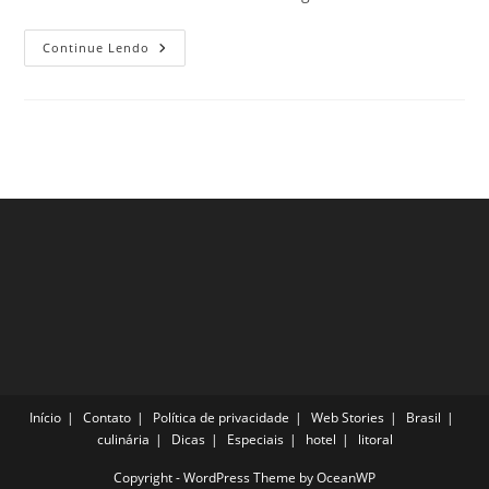
Pontos
Continue Lendo
Turísticos
Sensacionais
Em
Milão
Para
Conhecer
Ainda
Este
Ano
Início
Contato
Política de privacidade
Web Stories
Brasil
culinária
Dicas
Especiais
hotel
litoral
Copyright - WordPress Theme by OceanWP