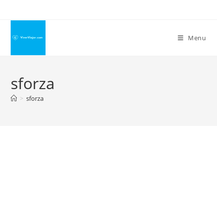
Ir
para
o
Menu
conteúdo
sforza
>
sforza