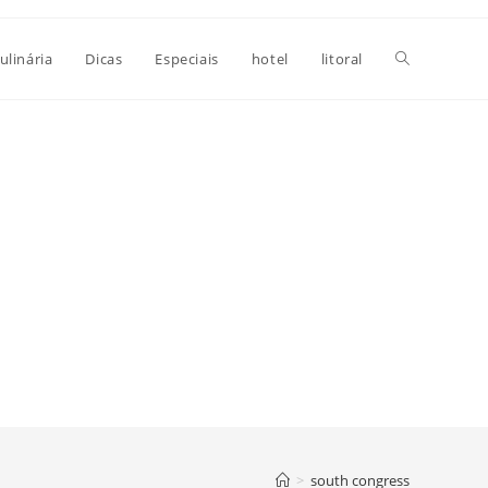
Alternar
ulinária
Dicas
Especiais
hotel
litoral
pesquisa
do
site
>
south congress