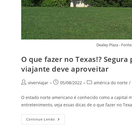
Dealey Plaza - Fon
O que fazer no Texas!? Segura 
viajante deve aproveitar
Autor
Post
Categoria
viverviajar
05/08/2022
américa do norte
/
do
publicado:
do
post:
post:
O estado norte americano é conhecido como a capital m
entretenimento, veja essas dicas de o que fazer no Texa
O
Continue Lendo
Que
Fazer
No