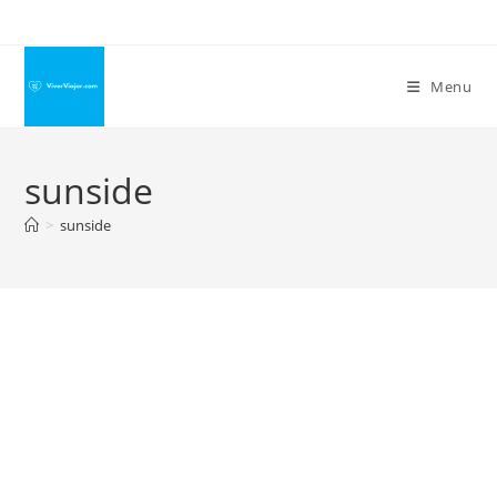
Ir
para
o
Menu
conteúdo
sunside
>
sunside