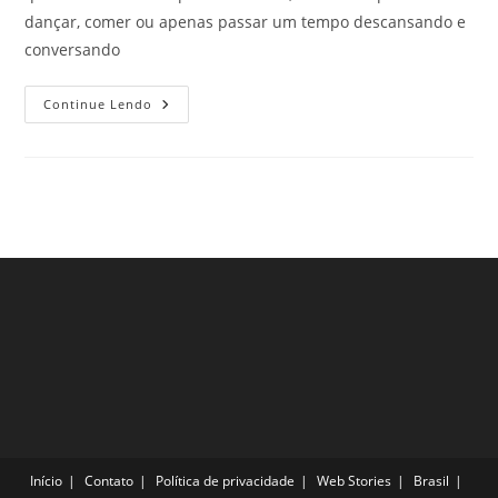
dançar, comer ou apenas passar um tempo descansando e
conversando
3
Continue Lendo
Clubes
De
Jazz
Em
Paris
Para
Conhecer
Nessas
Próximas
Férias
À
Capital
Francesa
Início
Contato
Política de privacidade
Web Stories
Brasil