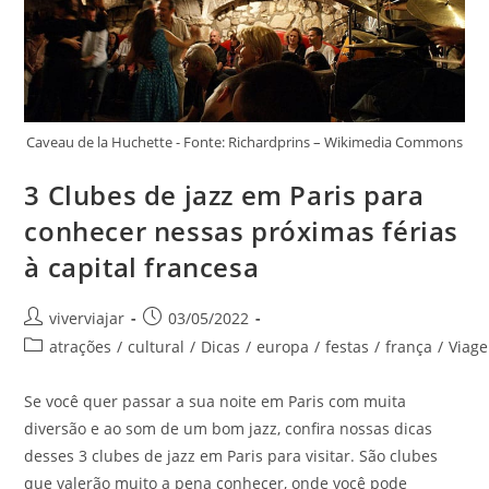
Caveau de la Huchette - Fonte: Richardprins – Wikimedia Commons
3 Clubes de jazz em Paris para
conhecer nessas próximas férias
à capital francesa
Autor
Post
viverviajar
03/05/2022
do
publicado:
Categoria
atrações
/
cultural
/
Dicas
/
europa
/
festas
/
frança
/
Viag
post:
do
post:
Se você quer passar a sua noite em Paris com muita
diversão e ao som de um bom jazz, confira nossas dicas
desses 3 clubes de jazz em Paris para visitar. São clubes
que valerão muito a pena conhecer, onde você pode