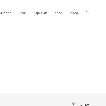
Alternar
ulinária
Dicas
Especiais
hotel
litoral
pesquisa
do
site
>
tempo