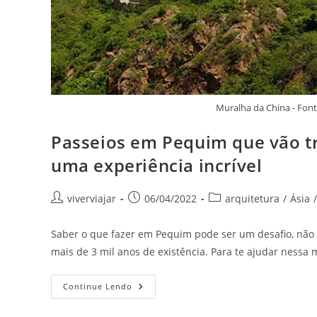
Muralha da China - Fon
Passeios em Pequim que vão t
uma experiência incrível
Autor
Post
Categoria
viverviajar
06/04/2022
arquitetura
/
Ásia
/
do
publicado:
do
post:
post:
Saber o que fazer em Pequim pode ser um desafio, não é
mais de 3 mil anos de existência. Para te ajudar nessa
Passeios
Continue Lendo
Em
Pequim
Que