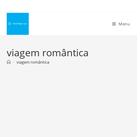
Ir
para
o
Menu
conteúdo
viagem romântica
>
viagem romântica