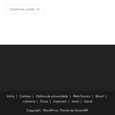
Viagem
Continue Lendo
Romântica
Em
Santa
Catarina,
Veja
As
Melhores
Opções
Início
Contato
Política de privacidade
Web Stories
Brasil
culinária
Dicas
Especiais
hotel
litoral
Copyright - WordPress Theme by OceanWP