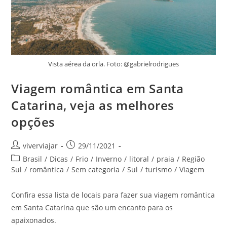
Vista aérea da orla. Foto: @gabrielrodrigues
Viagem romântica em Santa
Catarina, veja as melhores
opções
Autor
Post
viverviajar
29/11/2021
do
publicado:
Categoria
Brasil
/
Dicas
/
Frio
/
Inverno
/
litoral
/
praia
/
Região
post:
do
Sul
/
romântica
/
Sem categoria
/
Sul
/
turismo
/
Viagem
post:
Confira essa lista de locais para fazer sua viagem romântica
em Santa Catarina que são um encanto para os
apaixonados.