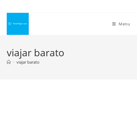
Ir
para
o
Menu
conteúdo
viajar barato
>
viajar barato