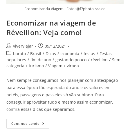
Economizar da Viagem - Foto: @f7photo-scaled
Economizar na viagem de
Réveillon: Veja como!
Autor
Post
viverviajar
09/12/2021
do
publicado:
Categoria
barato
/
Brasil
/
Dicas
/
economia
/
festas
/
Festas
post:
do
populares
/
fim de ano
/
gastando pouco
/
réveillon
/
Sem
post:
categoria
/
turismo
/
Viagem
/
virada
Nem sempre conseguimos nos planejar com antecipação
para essa época tão esperada do ano e os valores em
hotéis, passagens e passeios só vão subindo. Para
conseguir aproveitar tudo e mesmo assim economizar,
confira essas dicas que separamos.
Economizar
Continue Lendo
Na