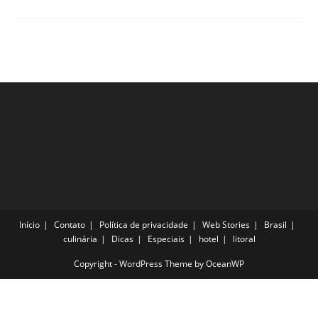
Viagem
De
Réveillon:
Veja
Como!
Início
Contato
Política de privacidade
Web Stories
Brasil
culinária
Dicas
Especiais
hotel
litoral
Copyright - WordPress Theme by OceanWP