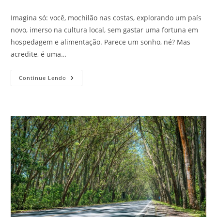
do
publicado:
do
post:
post:
Imagina só: você, mochilão nas costas, explorando um país
novo, imerso na cultura local, sem gastar uma fortuna em
hospedagem e alimentação. Parece um sonho, né? Mas
acredite, é uma…
Voluntariado
Continue Lendo
Internacional:
Troque
Horas
Por
Hospedagem
E
Comida
E
Viaje
Mais