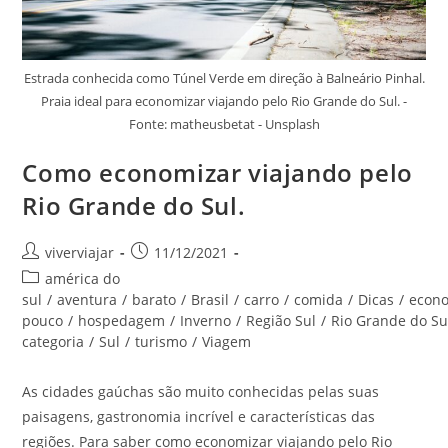
Estrada conhecida como Túnel Verde em direção à Balneário Pinhal.
Praia ideal para economizar viajando pelo Rio Grande do Sul. -
Fonte: matheusbetat - Unsplash
Como economizar viajando pelo
Rio Grande do Sul.
Autor
Post
viverviajar
11/12/2021
do
publicado:
Categoria
américa do
post:
do
sul
/
aventura
/
barato
/
Brasil
/
carro
/
comida
/
Dicas
/
econ
post:
pouco
/
hospedagem
/
Inverno
/
Região Sul
/
Rio Grande do Su
categoria
/
Sul
/
turismo
/
Viagem
As cidades gaúchas são muito conhecidas pelas suas
paisagens, gastronomia incrível e características das
regiões. Para saber como economizar viajando pelo Rio