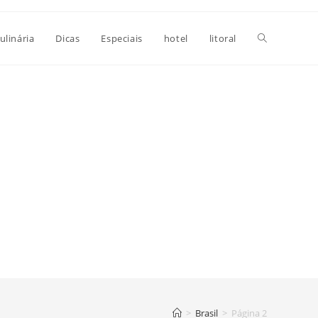
Alternar
ulinária
Dicas
Especiais
hotel
litoral
pesquisa
do
site
>
Brasil
>
Página 2