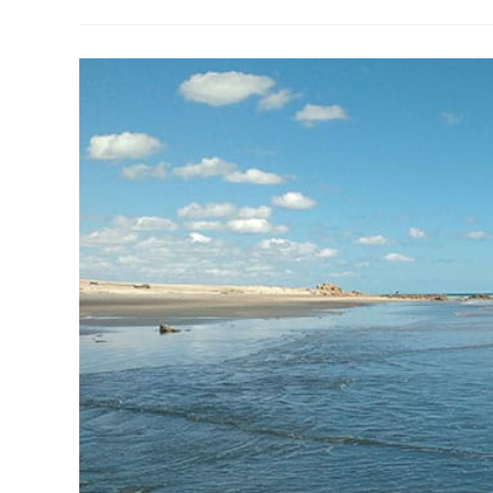
Melhores
Restaurantes
Do
Brasil
Para
Visitar
E
Se
Deliciar