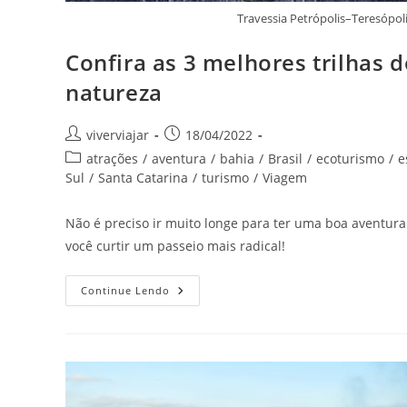
Travessia Petrópolis–Teresópol
Confira as 3 melhores trilhas d
natureza
Autor
Post
viverviajar
18/04/2022
do
publicado:
Categoria
atrações
/
aventura
/
bahia
/
Brasil
/
ecoturismo
/
e
post:
do
Sul
/
Santa Catarina
/
turismo
/
Viagem
post:
Não é preciso ir muito longe para ter uma boa aventura 
você curtir um passeio mais radical!
Confira
Continue Lendo
As
3
Melhores
Trilhas
Do
Brasil
Para
Curtir
Em