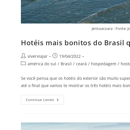
Jericoacoara - Fonte:
Hotéis mais bonitos do Brasil 
Autor
Post
viverviajar
19/04/2022
do
publicado:
Categoria
américa do sul
/
Brasil
/
ceará
/
hospedagem
/
host
post:
do
post:
Se você pensa que os hotéis do exterior são muito super
até o final que vamos te mostrar os três hotéis mais boni
Hotéis
Continue Lendo
Mais
Bonitos
Do
Brasil
Que
São
Beleza