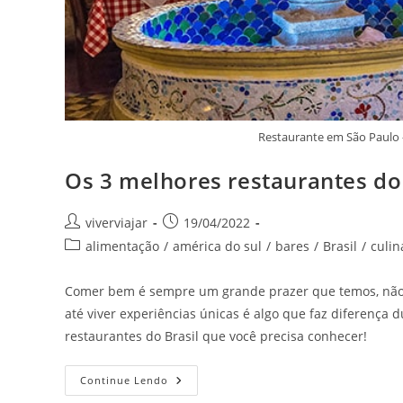
Restaurante em São Paulo 
Os 3 melhores restaurantes do B
Autor
Post
viverviajar
19/04/2022
do
publicado:
Categoria
alimentação
/
américa do sul
/
bares
/
Brasil
/
culin
post:
do
post:
Comer bem é sempre um grande prazer que temos, não 
até viver experiências únicas é algo que faz diferença 
restaurantes do Brasil que você precisa conhecer!
Os
Continue Lendo
3