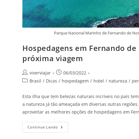
Parque Nacional Marinho de Fernando de Noro
Hospedagens em Fernando de 
próxima viagem
Autor
Post
viverviajar
06/03/2022
do
publicado:
Categoria
Brasil
/
Dicas
/
hospedagem
/
hotel
/
natureza
/
pe
post:
do
post:
Esta ilha que tem belezas naturais incríveis no país tem
a natureza já tão ameaçada em diversas outras regiões
aproveitar as melhores opções de hospedagens em Ferna
Hospedagens
Continue Lendo
Em
Fernando