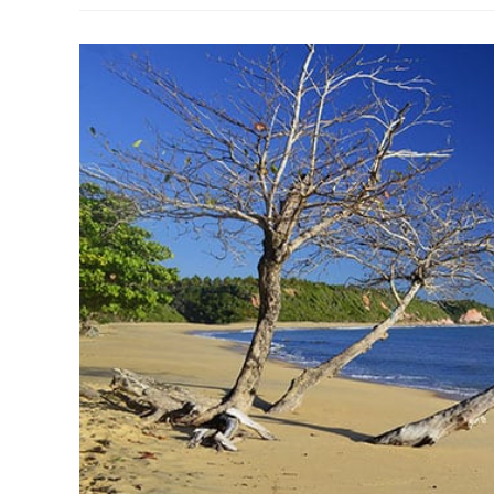
De
Noronha
Para
Conhecer
Na
Sua
Próxima
Viagem