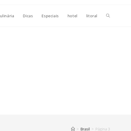
Alternar
ulinária
Dicas
Especiais
hotel
litoral
pesquisa
do
site
>
Brasil
>
Página 3