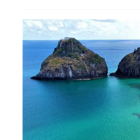
Brasil:
Descubra
Aqui
3
Rotas
Para
Fazer
Ainda
Esse
Ano
E
Aproveitar
O
Melhor
De
Cada
Lugar