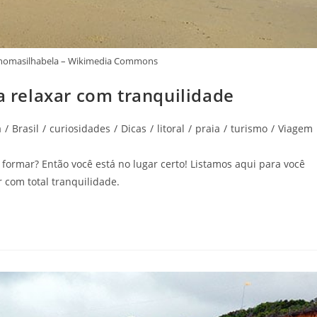
 Thomasilhabela – Wikimedia Commons
ra relaxar com tranquilidade
a
/
Brasil
/
curiosidades
/
Dicas
/
litoral
/
praia
/
turismo
/
Viagem
ormar? Então você está no lugar certo! Listamos aqui para você
r com total tranquilidade.