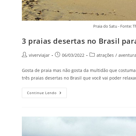
Praia do Satu - Fonte:
3 praias desertas no Brasil pa
Autor
Post
Categoria
viverviajar
06/03/2022
atrações
/
aventur
do
publicado:
do
post:
post:
Gosta de praia mas não gosta da multidão que costuma f
três praias desertas no Brasil que você vai poder relaxa
3
Continue Lendo
Praias
Desertas
No
Brasil
Para
Relaxar
Com
Tranquilidade