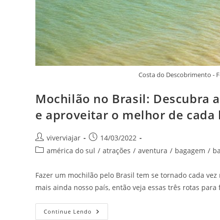
Costa do Descobrimento - 
Mochilão no Brasil: Descubra a
e aproveitar o melhor de cada 
Autor
Post
viverviajar
14/03/2022
do
publicado:
Categoria
américa do sul
/
atrações
/
aventura
/
bagagem
/
ba
post:
do
post:
Fazer um mochilão pelo Brasil tem se tornado cada vez 
mais ainda nosso país, então veja essas três rotas para
Mochilão
Continue Lendo
No