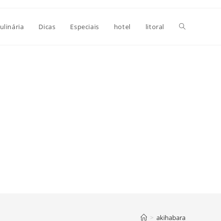
Alternar
ulinária
Dicas
Especiais
hotel
litoral
pesquisa
do
site
>
akihabara