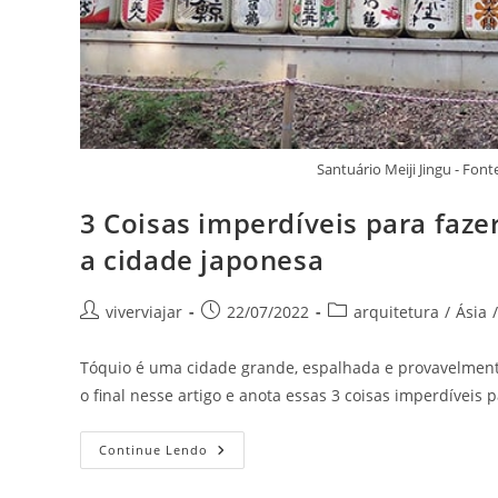
Santuário Meiji Jingu - Fo
3 Coisas imperdíveis para faz
a cidade japonesa
Autor
Post
Categoria
viverviajar
22/07/2022
arquitetura
/
Ásia
/
do
publicado:
do
post:
post:
Tóquio é uma cidade grande, espalhada e provavelmente m
o final nesse artigo e anota essas 3 coisas imperdíveis 
3
Continue Lendo
Coisas
Imperdíveis
Para