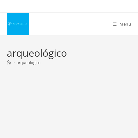
Ir
para
o
Menu
conteúdo
arqueológico
>
arqueológico