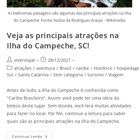
As belíssimas paisagens são algumas das principais atrações na Ilha
do Campeche. Fonte: Núbia de Rodrigues Araújo - Wikimedia
Veja as principais atrações na
Ilha do Campeche, SC!
Autor
Post
viverviajar
28/12/2021
do
publicado:
Categoria
atrações
/
aventura
/
Brasil
/
caribe
/
Histórico
/
hospedag
post:
do
Sul
/
Santa Catarina
/
Sem categoria
/
turismo
/
Viagem
post:
Antes de tudo, a Ilha do Campeche é conhecida como
"Caribe Brasileiro". Assim, você pode ter uma ideia da
beleza deste lugar. Sem dúvida, você terá muitas atividades
para fazer no local. Por fim, continue a leitura para saber
quais são as principais atrações na Ilha do Campeche.
Veja
Continue Lendo