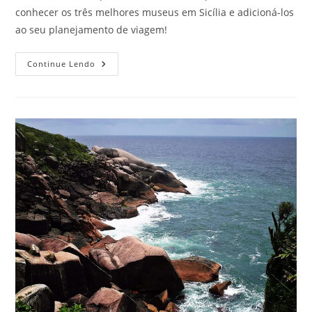
conhecer os três melhores museus em Sicília e adicioná-los
ao seu planejamento de viagem!
Melhores
Continue Lendo
Museus
Em
Sicília
Para
Conhecer
Nas
Próximas
Férias
Pela
Itália