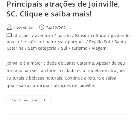
Principais atrações de Joinville,
SC. Clique e saiba mais!
Autor
Post
viverviajar
24/12/2021
do
publicado:
Categoria
atrações
/
aventura
/
barato
/
Brasil
/
cultural
/
gastando
post:
do
pouco
/
Histórico
/
natureza
/
parques
/
Região Sul
/
Santa
post:
Catarina
/
Sem categoria
/
Sul
/
turismo
/
Viagem
Joinville é a maior cidade de Santa Catarina. Apesar de seu
turismo não ser tão forte, a cidade está repleta de atrações
culturais e belezas naturais. Continue a leitura e saiba
quais são as principais atrações de Joinville.
Principais
Continue Lendo
Atrações
De
Joinville,
SC.
Clique
E
Saiba
Mais!