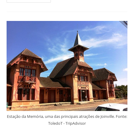
As
Principais
Atrações
Na
Ilha
Do
Campeche,
SC!
Estação da Memória, uma das principais atrações de Joinville. Fonte:
ToledoT - TripAdvisor