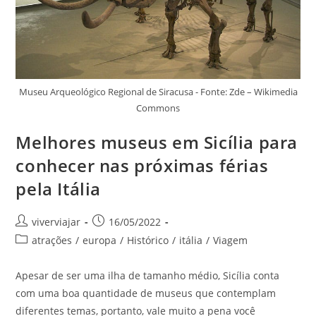
Museu Arqueológico Regional de Siracusa - Fonte: Zde – Wikimedia
Commons
Melhores museus em Sicília para
conhecer nas próximas férias
pela Itália
Autor
Post
viverviajar
16/05/2022
do
publicado:
Categoria
atrações
/
europa
/
Histórico
/
itália
/
Viagem
post:
do
post:
Apesar de ser uma ilha de tamanho médio, Sicília conta
com uma boa quantidade de museus que contemplam
diferentes temas, portanto, vale muito a pena você