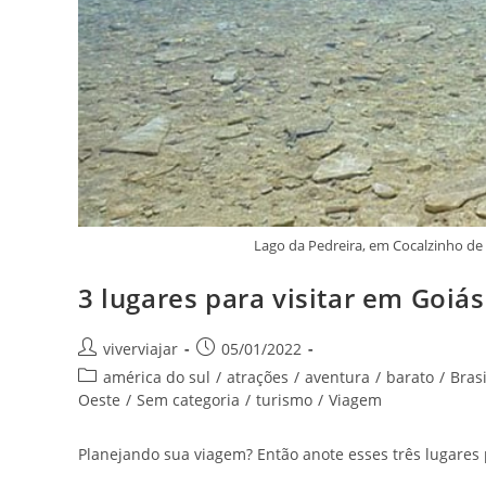
Lago da Pedreira, em Cocalzinho d
3 lugares para visitar em Goiás
Autor
Post
viverviajar
05/01/2022
do
publicado:
Categoria
américa do sul
/
atrações
/
aventura
/
barato
/
Brasi
post:
do
Oeste
/
Sem categoria
/
turismo
/
Viagem
post:
Planejando sua viagem? Então anote esses três lugares p