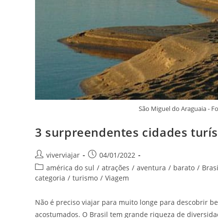
São Miguel do Araguaia - F
3 surpreendentes cidades turís
Autor
Post
viverviajar
04/01/2022
do
publicado:
Categoria
américa do sul
/
atrações
/
aventura
/
barato
/
Brasi
post:
do
categoria
/
turismo
/
Viagem
post:
Não é preciso viajar para muito longe para descobrir b
acostumados. O Brasil tem grande riqueza de diversidad