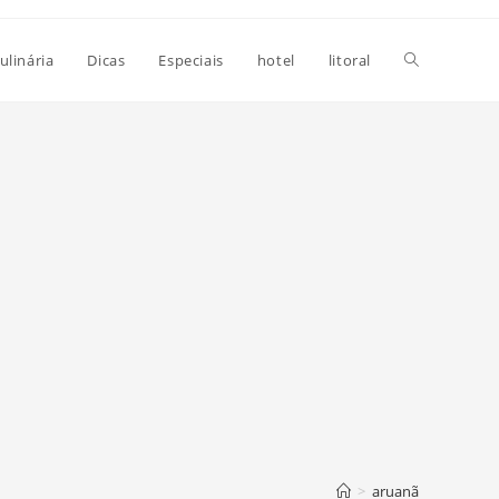
Alternar
ulinária
Dicas
Especiais
hotel
litoral
pesquisa
do
site
>
aruanã