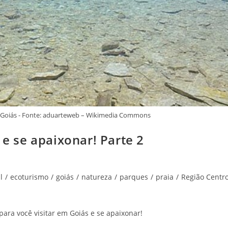
e Goiás - Fonte: aduarteweb – Wikimedia Commons
 e se apaixonar! Parte 2
l
/
ecoturismo
/
goiás
/
natureza
/
parques
/
praia
/
Região Centro
ara você visitar em Goiás e se apaixonar!