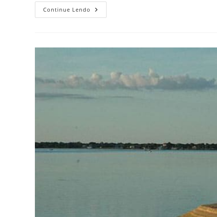
3
Continue Lendo
Lugares
Para
Visitar
Em
Goiás
E
Se
Apaixonar!
Parte
2